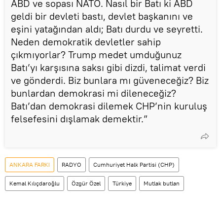
ABD ve sopası NATO. Nasıl bir Batı ki ABD
geldi bir devleti bastı, devlet başkanını ve
eşini yatağından aldı; Batı durdu ve seyretti.
Neden demokratik devletler sahip
çıkmıyorlar? Trump medet umduğunuz
Batı’yı karşısına saksı gibi dizdi, talimat verdi
ve gönderdi. Biz bunlara mı güveneceğiz? Biz
bunlardan demokrasi mi dileneceğiz?
Batı’dan demokrasi dilemek CHP’nin kuruluş
felsefesini dışlamak demektir.”
ANKARA FARKI
RADYO
Cumhuriyet Halk Partisi (CHP)
Kemal Kılıçdaroğlu
Özgür Özel
Türkiye
Mutlak butlan