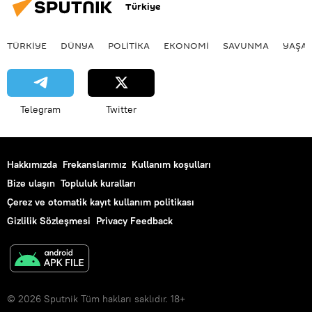
Türkiye
TÜRKIYE
DÜNYA
POLİTİKA
EKONOMİ
SAVUNMA
YAŞA
Telegram
Twitter
Hakkımızda
Frekanslarımız
Kullanım koşulları
Bize ulaşın
Topluluk kuralları
Çerez ve otomatik kayıt kullanım politikası
Gizlilik Sözleşmesi
Privacy Feedback
© 2026 Sputnik Tüm hakları saklıdır. 18+