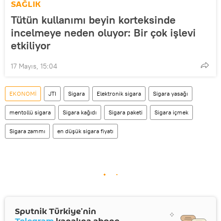
SAĞLIK
Tütün kullanımı beyin korteksinde
incelmeye neden oluyor: Bir çok işlevi
etkiliyor
17 Mayıs, 15:04
EKONOMİ
JTI
Sigara
Elektronik sigara
Sigara yasağı
mentollü sigara
Sigara kağıdı
Sigara paketi
Sigara içmek
Sigara zammı
en düşük sigara fiyatı
Sputnik Türkiye’nin