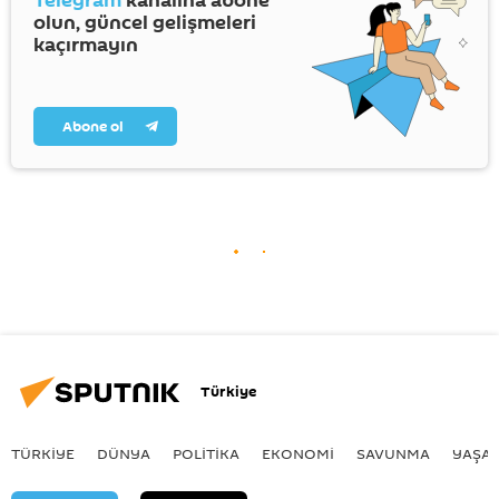
Telegram
kanalına abone
olun, güncel gelişmeleri
kaçırmayın
Abone ol
Türkiye
TÜRKIYE
DÜNYA
POLİTİKA
EKONOMİ
SAVUNMA
YAŞA