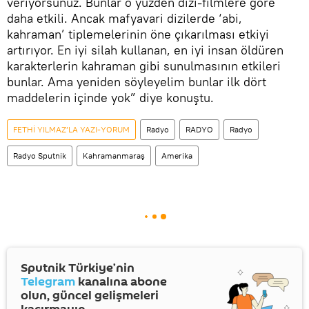
veriyorsunuz. Bunlar o yüzden dizi-filmlere göre
daha etkili. Ancak mafyavari dizilerde ‘abi,
kahraman’ tiplemelerinin öne çıkarılması etkiyi
artırıyor. En iyi silah kullanan, en iyi insan öldüren
karakterlerin kahraman gibi sunulmasının etkileri
bunlar. Ama yeniden söyleyelim bunlar ilk dört
maddelerin içinde yok” diye konuştu.
FETHİ YILMAZ’LA YAZI-YORUM
Radyo
RADYO
Radyo
Radyo Sputnik
Kahramanmaraş
Amerika
Sputnik Türkiye’nin
Telegram
kanalına abone
olun, güncel gelişmeleri