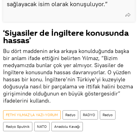
sağlayacak isim olarak konuşuluyor.”
‘Siyasiler de İngiltere konusunda
hassas’
Bu dört maddenin arka arkaya konulduğunda başka
bir anlam ifade ettiğini belirten Yılmaz, “Bizim
medyamızda bunlar çok yer almıyor. Siyasiler de
İngiltere konusunda hassas davranıyorlar. O yüzden
hassas bir konu. İngiltere’nin Türkiye’yi kuzeyiyle
doğusuyla nasıl bir parçalama ve ittifak halini bozma
girişiminde olduğunun en büyük göstergesidir”
ifadelerini kullandı.
FETHİ YILMAZ’LA YAZI-YORUM
Radyo
RADYO
Radyo
Radyo Sputnik
NATO
Anadolu Kavağı