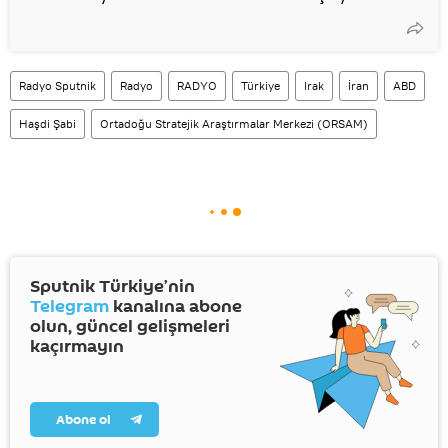
Radyo Sputnik
Radyo
RADYO
Türkiye
Irak
İran
ABD
Haşdi Şabi
Ortadoğu Stratejik Araştırmalar Merkezi (ORSAM)
Sputnik Türkiye’nin
Telegram
kanalına abone
olun, güncel gelişmeleri
kaçırmayın
Abone ol