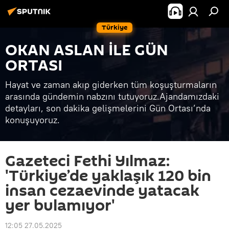
Türkiye
OKAN ASLAN İLE GÜN
ORTASI
Hayat ve zaman akıp giderken tüm koşuşturmaların
arasında gündemin nabzını tutuyoruz.Ajandamızdaki
detayları, son dakika gelişmelerini Gün Ortası’nda
konuşuyoruz.
Gazeteci Fethi Yılmaz:
'Türkiye’de yaklaşık 120 bin
insan cezaevinde yatacak
yer bulamıyor'
12:05 27.05.2025