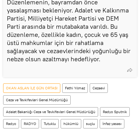
Düzenlemenin, bayramdan önce
yasalaşması bekleniyor. Adalet ve Kalkınma
Partisi, Milliyetçi Hareket Partisi ve DEM
Parti arasında bir mutabakata varıldı. Bu
düzenleme, özellikle kadın, çocuk ve 65 yaş
üstü mahkumlar için bir rahatlama
sağlayacak ve cezaevlerindeki yoğunluğu bir
nebze olsun azaltmayı hedefliyor.
OKAN ASLAN İLE GÜN ORTASI
Fethi Yılmaz
Cezaevi
Ceza ve Tevkifevleri Genel Müdürlüğü
Adalet Bakanlığı Ceza ve Tevkifevleri Genel Müdürlüğü
Radyo Sputnik
Radyo
RADYO
Tutuklu
hükümlü
suçlu
İnfaz yasası