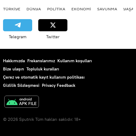
TÜRKIYE
DÜNYA
POLİTİKA
EKONOMİ
SAVUNMA
YAŞA
Telegram
Twitter
Hakkımızda
Frekanslarımız
Kullanım koşulları
Bize ulaşın
Topluluk kuralları
Çerez ve otomatik kayıt kullanım politikası
Gizlilik Sözleşmesi
Privacy Feedback
© 2026 Sputnik Tüm hakları saklıdır. 18+