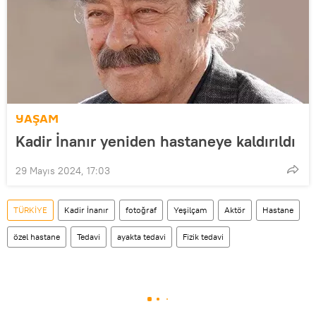
YAŞAM
Kadir İnanır yeniden hastaneye kaldırıldı
29 Mayıs 2024, 17:03
TÜRKİYE
Kadir İnanır
fotoğraf
Yeşilçam
Aktör
Hastane
özel hastane
Tedavi
ayakta tedavi
Fizik tedavi