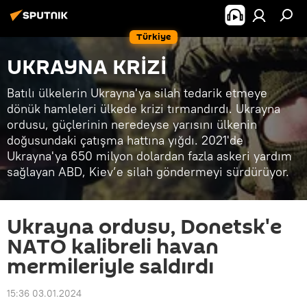
Türkiye
UKRAYNA KRİZİ
Batılı ülkelerin Ukrayna'ya silah tedarik etmeye
dönük hamleleri ülkede krizi tırmandırdı. Ukrayna
ordusu, güçlerinin neredeyse yarısını ülkenin
doğusundaki çatışma hattına yığdı. 2021'de
Ukrayna'ya 650 milyon dolardan fazla askeri yardım
sağlayan ABD, Kiev’e silah göndermeyi sürdürüyor.
Ukrayna ordusu, Donetsk'e
NATO kalibreli havan
mermileriyle saldırdı
15:36 03.01.2024