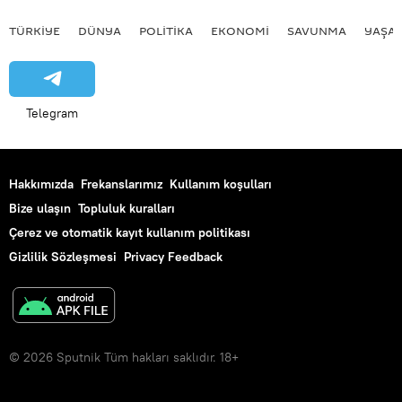
TÜRKIYE
DÜNYA
POLİTİKA
EKONOMİ
SAVUNMA
YAŞA
Telegram
Hakkımızda
Frekanslarımız
Kullanım koşulları
Bize ulaşın
Topluluk kuralları
Çerez ve otomatik kayıt kullanım politikası
Gizlilik Sözleşmesi
Privacy Feedback
© 2026 Sputnik Tüm hakları saklıdır. 18+