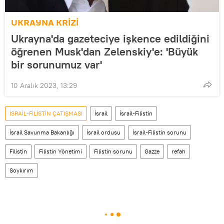
UKRAYNA KRİZİ
Ukrayna'da gazeteciye işkence edildiğini
öğrenen Musk'dan Zelenskiy'e: 'Büyük
bir sorunumuz var'
10 Aralık 2023, 13:29
İSRAİL-FİLİSTİN ÇATIŞMASI
İsrail
İsrail-Filistin
İsrail Savunma Bakanlığı
İsrail ordusu
İsrail-Filistin sorunu
Filistin
Filistin Yönetimi
Filistin sorunu
Gazze
refah
Soykırım