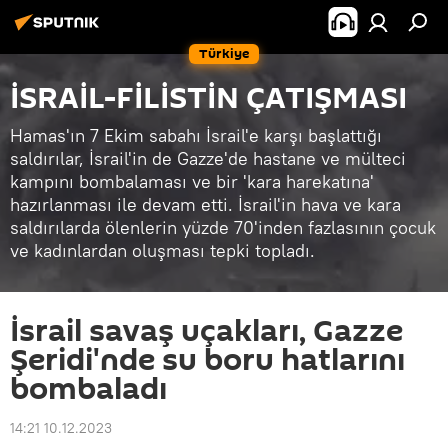
Türkiye
İSRAİL-FİLİSTİN ÇATIŞMASI
Hamas'ın 7 Ekim sabahı İsrail'e karşı başlattığı
saldırılar, İsrail'in de Gazze'de hastane ve mülteci
kampını bombalaması ve bir 'kara harekatına'
hazırlanması ile devam etti. İsrail'in hava ve kara
saldırılarda ölenlerin yüzde 70'inden fazlasının çocuk
ve kadınlardan oluşması tepki topladı.
İsrail savaş uçakları, Gazze
Şeridi'nde su boru hatlarını
bombaladı
14:21 10.12.2023