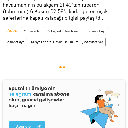
havalimanının bu akşam 21.40'tan itibaren
(tahminen) 6 Kasım 02.59'a kadar gelen uçak
seferlerine kapalı kalacağı bilgisi paylaşıldı.
DÜNYA
Mahaçkale
Mahaçkale Havalimanı
Rosaviatsiya
Rosaviatsiya
Rusya Federal Havacılık Kurumu (Rosaviatsiya)
Sputnik Türkiye’nin
Telegram
kanalına abone
olun, güncel gelişmeleri
kaçırmayın
Abone ol