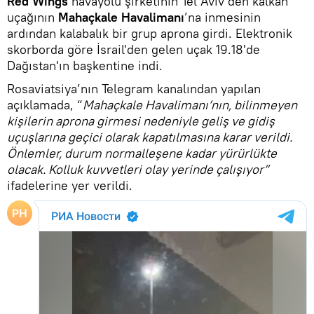
Red Wings
havayolu şirketinin Tel Aviv'den kalkan
uçağının
Mahaçkale Havalimanı
’na inmesinin
ardından kalabalık bir grup aprona girdi. Elektronik
skorborda göre İsrail'den gelen uçak 19.18'de
Dağıstan'ın başkentine indi.
Rosaviatsiya’nın Telegram kanalından yapılan
açıklamada, “
Mahaçkale Havalimanı’nın, bilinmeyen
kişilerin aprona girmesi nedeniyle geliş ve gidiş
uçuşlarına geçici olarak kapatılmasına karar verildi.
Önlemler, durum normalleşene kadar yürürlükte
olacak. Kolluk kuvvetleri olay yerinde çalışıyor”
ifadelerine yer verildi.