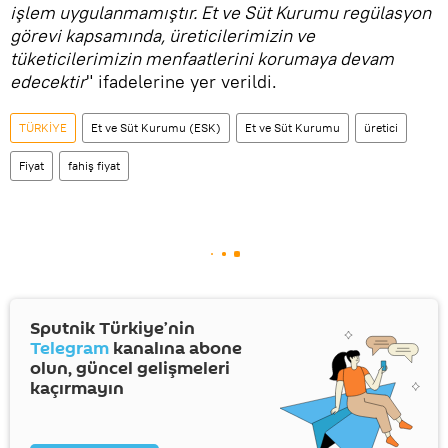
işlem uygulanmamıştır. Et ve Süt Kurumu regülasyon
görevi kapsamında, üreticilerimizin ve
tüketicilerimizin menfaatlerini korumaya devam
edecektir
" ifadelerine yer verildi.
TÜRKİYE
Et ve Süt Kurumu (ESK)
Et ve Süt Kurumu
üretici
Fiyat
fahiş fiyat
Sputnik Türkiye’nin
Telegram
kanalına abone
olun, güncel gelişmeleri
kaçırmayın