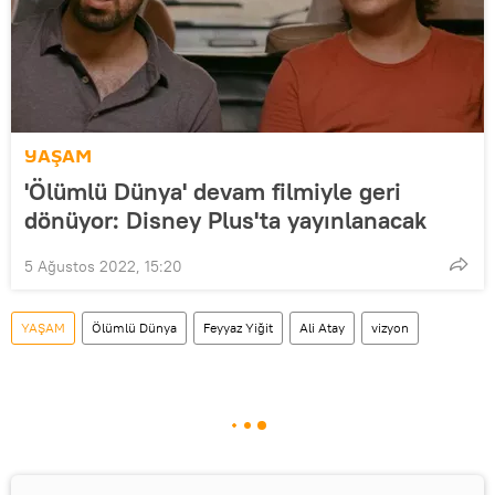
YAŞAM
'Ölümlü Dünya' devam filmiyle geri
dönüyor: Disney Plus'ta yayınlanacak
5 Ağustos 2022, 15:20
YAŞAM
Ölümlü Dünya
Feyyaz Yiğit
Ali Atay
vizyon