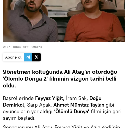
© YouTube/TAFF Pictures
Abone ol
Yönetmen koltuğunda Ali Atay'ın oturduğu
‘Ölümlü Dünya 2’ filminin vizyon tarihi belli
oldu.
Başrollerinde
Feyyaz Yiğit,
İrem Sak
, Doğu
Demirkol,
Sarp Apak
, Ahmet Mümtaz Taylan
gibi
oyuncuların yer aldığı ‘
Ölümlü Dünya’
filmi için geri
sayım başladı.
Senaryosunu Ali Atay, Feyyaz Yiğit ve Aziz Kedi’nin