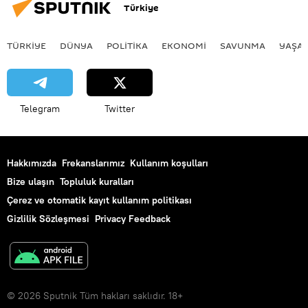
Türkiye
TÜRKIYE
DÜNYA
POLİTİKA
EKONOMİ
SAVUNMA
YAŞA
Telegram
Twitter
Hakkımızda
Frekanslarımız
Kullanım koşulları
Bize ulaşın
Topluluk kuralları
Çerez ve otomatik kayıt kullanım politikası
Gizlilik Sözleşmesi
Privacy Feedback
© 2026 Sputnik Tüm hakları saklıdır. 18+