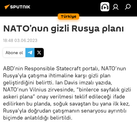
Türkiye
NATO’nun gizli Rusya planı
18:48 03.06.2023
Abone ol
ABD’nin Responsible Statecraft portalı, NATO’nun
Rusya’yla çatışma ihtimaline karşı gizli plan
geliştirdiğini belirtti. Ian Davis imzalı yazıda,
NATO’nun Vilnius zirvesinde, “binlerce sayfalık gizli
askeri plana” onay verilmesi teklif edileceği ifade
edilirken bu planda, soğuk savaştan bu yana ilk kez,
Rusya’yla doğrudan çatışmanın senaryosu ayrıntılı
biçimde anlatıldığı belirtildi.