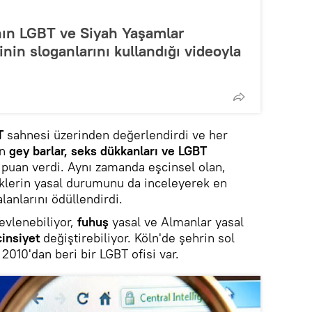
anın LGBT ve Siyah Yaşamlar
nin sloganlarını kullandığı videoyla
T
sahnesi üzerinden değerlendirdi ve her
en
gey barlar, seks dükkanları ve LGBT
 puan verdi. Aynı zamanda eşcinsel olan,
klerin yasal durumunu da inceleyerek en
anlarını ödüllendirdi.
evlenebiliyor,
fuhuş
yasal ve Almanlar yasal
insiyet
değiştirebiliyor. Köln'de şehrin sol
2010'dan beri bir LGBT ofisi var.