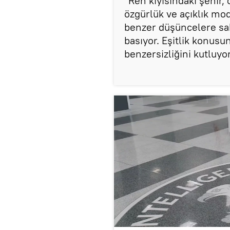
"Ren kıyısındaki şehir,
özgürlük ve açıklık mod
benzer düşüncelere sah
basıyor. Eşitlik konusu
benzersizliğini kutluyor