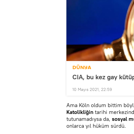
DÜNYA
CIA, bu kez gay küt
10 Mayıs 2021, 22:59
Ama Köln oldum bittim böyle
Katolikliğin
tarihi merkezin
tutunamadıysa da,
sosyal mu
onlarca yıl hüküm sürdü.