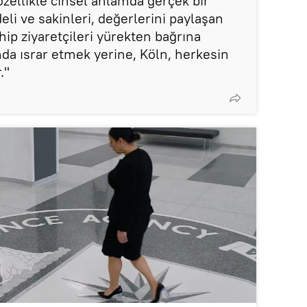
 özellikle cinsel anlamda gerçek bir
eli ve sakinleri, değerlerini paylaşan
ip ziyaretçileri yürekten bağrına
nda ısrar etmek yerine, Köln, herkesin
."