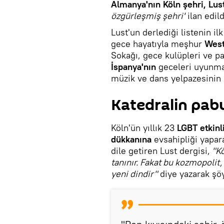
Almanya'nın Köln şehri, Lust
özgürleşmiş şehri'
ilan edild
Lust'un derlediği listenin ilk
gece hayatıyla meşhur
West
Sokağı, gece kulüpleri ve p
İspanya'nın
geceleri uyunm
müzik ve dans yelpazesinin
Katedralin pa
Köln'ün yıllık 23
LGBT etkinl
dükkanına
evsahipliği yapara
dile getiren Lust dergisi,
"Kö
tanınır. Fakat bu kozmopolit
yeni dindir"
diye yazarak şöy