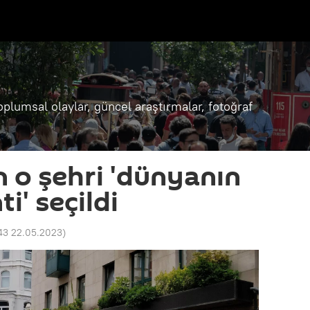
oplumsal olaylar, güncel araştırmalar, fotoğraf
 o şehri 'dünyanın
i' seçildi
43 22.05.2023
)