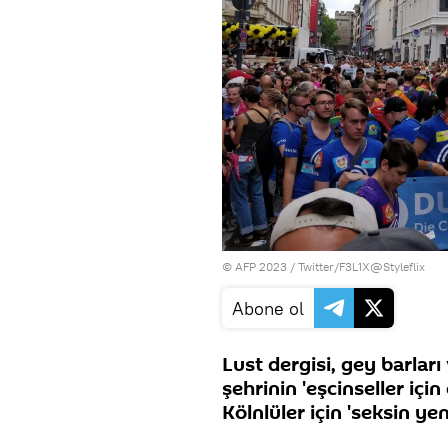
© AFP 2023 / Twitter/F3L1X@Styleflix
Abone ol
Lust dergisi, gey barları
şehrinin 'eşcinseller iç
Kölnlüler için 'seksin yeni