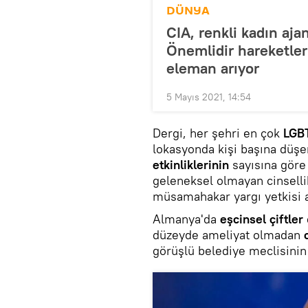
DÜNYA
CIA, renkli kadın aj
Önemlidir hareketleri
eleman arıyor
5 Mayıs 2021, 14:54
Dergi, her şehri en çok
LGB
lokasyonda kişi başına düş
etkinliklerinin
sayısına göre
geleneksel olmayan cinselli
müsamahakar yargı yetkisi al
Almanya'da
eşcinsel çiftler
düzeyde ameliyat olmadan
c
görüşlü belediye meclisinin 