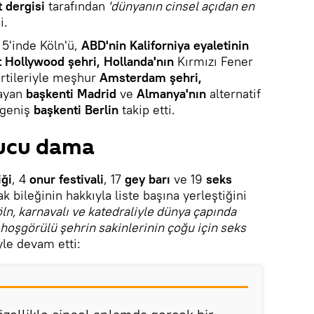
 dergisi
tarafından
'dünyanın cinsel açıdan en
i.
 5'inde Köln'ü,
ABD'nin Kaliforniya eyaletinin
 Hollywood şehri, Hollanda'nın
Kırmızı Fener
artileriyle meşhur
Amsterdam şehri,
ayan
başkenti Madrid
ve
Almanya'nın
alternatif
 geniş
başkenti Berlin
takip etti.
bucu dama
iği
, 4
onur festivali
, 17
gey barı
ve 19
seks
k bileğinin hakkıyla liste başına yerleştiğini
ln, karnavalı ve katedraliyle dünya çapında
, hoşgörülü şehrin sakinlerinin çoğu için seks
le devam etti: