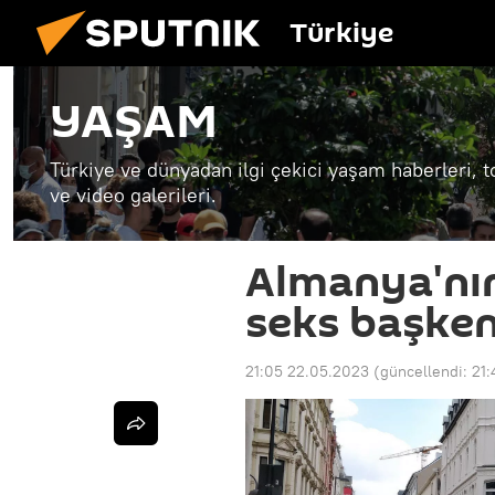
Türkiye
YAŞAM
Türkiye ve dünyadan ilgi çekici yaşam haberleri, t
ve video galerileri.
Almanya'nın
seks başkent
21:05 22.05.2023
(güncellendi:
21: