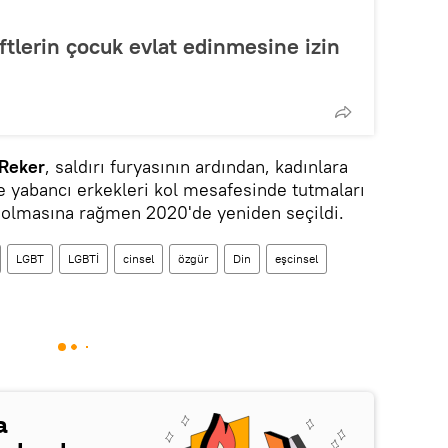
ftlerin çocuk evlat edinmesine izin
 Reker
, saldırı furyasının ardından, kadınlara
e yabancı erkekleri kol mesafesinde tutmaları
n olmasına rağmen 2020'de yeniden seçildi.
LGBT
LGBTİ
cinsel
özgür
Din
eşcinsel
a