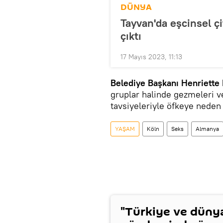
DÜNYA
Tayvan'da eşcinsel çi
çıktı
17 Mayıs 2023, 11:13
Belediye Başkanı Henriette
gruplar halinde gezmeleri v
tavsiyeleriyle öfkeye nede
YAŞAM
Köln
Seks
Almanya
"Türkiye ve düny