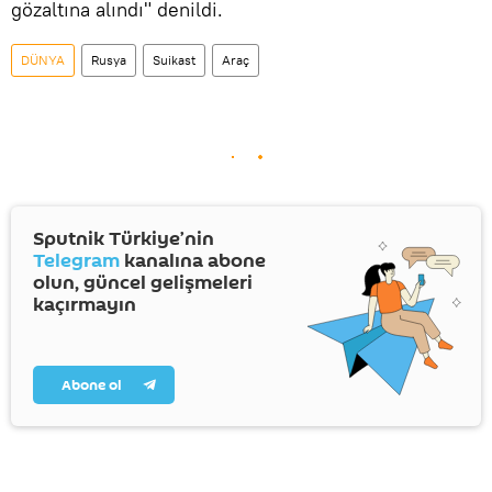
gözaltına alındı" denildi.
DÜNYA
Rusya
Suikast
Araç
Sputnik Türkiye’nin
Telegram
kanalına abone
olun, güncel gelişmeleri
kaçırmayın
Abone ol