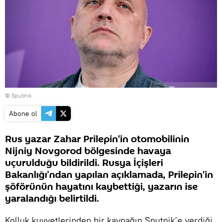
© Sputnik
Abone ol
Rus yazar Zahar Prilepin'in otomobilinin
Nijniy Novgorod bölgesinde havaya
uçurulduğu bildirildi. Rusya İçişleri
Bakanlığı’ndan yapılan açıklamada, Prilepin'in
şöförünün hayatını kaybettiği, yazarın ise
yaralandığı belirtildi.
Kolluk kuvvetlerinden bir kaynağın Sputnik’e verdiği