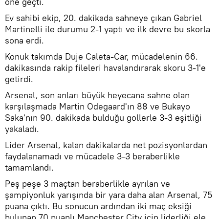
öne geçti.
Ev sahibi ekip, 20. dakikada sahneye çıkan Gabriel
Martinelli ile durumu 2-1 yaptı ve ilk devre bu skorla
sona erdi.
Konuk takımda Duje Caleta-Car, mücadelenin 66.
dakikasında rakip fileleri havalandırarak skoru 3-1'e
getirdi.
Arsenal, son anları büyük heyecana sahne olan
karşılaşmada Martin Odegaard'ın 88 ve Bukayo
Saka'nın 90. dakikada bulduğu gollerle 3-3 eşitliği
yakaladı.
Lider Arsenal, kalan dakikalarda net pozisyonlardan
faydalanamadı ve mücadele 3-3 beraberlikle
tamamlandı.
Peş peşe 3 maçtan beraberlikle ayrılan ve
şampiyonluk yarışında bir yara daha alan Arsenal, 75
puana çıktı. Bu sonucun ardından iki maç eksiği
bulunan 70 puanlı Manchester City için liderliği ele