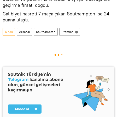
geçirme fırsatı doğdu.
Galibiyet hasreti 7 maça çıkan Southampton ise 24
puana ulaştı.
SPOR
Arsenal
Southampton
Premier Lig
Sputnik Türkiye’nin
Telegram
kanalına abone
olun, güncel gelişmeleri
kaçırmayın
Abone ol