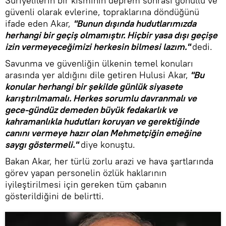
Suriyelilerin bir kısmının deprem sonrası gönüllü ve
güvenli olarak evlerine, topraklarına döndüğünü
ifade eden Akar,
"Bunun dışında hudutlarımızda
herhangi bir geçiş olmamıştır. Hiçbir yasa dışı geçişe
izin vermeyeceğimizi herkesin bilmesi lazım."
dedi.
Savunma ve güvenliğin ülkenin temel konuları
arasında yer aldığını dile getiren Hulusi Akar,
"Bu
konular herhangi bir şekilde günlük siyasete
karıştırılmamalı. Herkes sorumlu davranmalı ve
gece-gündüz demeden büyük fedakarlık ve
kahramanlıkla hudutları koruyan ve gerektiğinde
canını vermeye hazır olan Mehmetçiğin emeğine
saygı göstermeli."
diye konuştu.
Bakan Akar, her türlü zorlu arazi ve hava şartlarında
görev yapan personelin özlük haklarının
iyileştirilmesi için gereken tüm çabanın
gösterildiğini de belirtti.