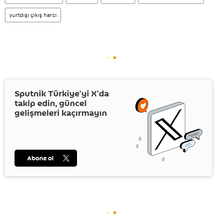
yurtdışı çıkış harcı
Sputnik Türkiye’yi
X
'da
takip edin, güncel
gelişmeleri kaçırmayın
Abone ol