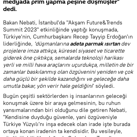
medyada prim yapma peşine düşmüşler"
dedi.
Bakan Nebati, İstanbul'da "Akşam Future&Trends
Summit 2023" etkinliğinde yaptığı konuşmada,
Türkiye'nin, Cumhurbaşkanı Recep Tayyip Erdoğan'ın
liderliğinde,
'düşmanlarına
adeta parmak ısırtan
dev
projelere imza attıkça, küresel siyaset ve ticarette
giderek öne çıktıkça, semalarda teknoloji harikası
yerli ve milli hava araçlarını uçurdukça, milletin de bir
zamanlar baskılanmış olan özgüvenini yeniden ve çok
daha güçlü bir şekilde kazandığını ve geleceğe daha
umutla bakar, yön verir hale geldiğini
' söyledi.
Bugün çeşitli sektörlerden iş insanlarının geleceği
konuşmak üzere bir araya gelmesinin, bu ruhun
yansımalarından biri olduğunu dile getiren Nebati,
"Kendisine duyduğu güvenle, yani özgüveniyle
Türkiye Yüzyılı'nı inşa edecek olan irade işte burada
ortaya konan iradenin ta kendisidir. Bu vesileyle,