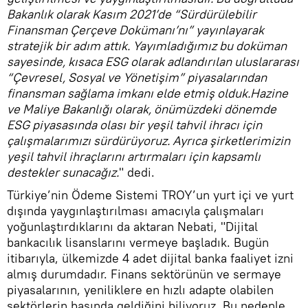
Bakanlık olarak Kasım 2021’de “Sürdürülebilir
Finansman Çerçeve Dokümanı’nı” yayınlayarak
stratejik bir adım attık. Yayımladığımız bu doküman
sayesinde, kısaca ESG olarak adlandırılan uluslararası
“Çevresel, Sosyal ve Yönetişim” piyasalarından
finansman sağlama imkanı elde etmiş olduk.Hazine
ve Maliye Bakanlığı olarak, önümüzdeki dönemde
ESG piyasasında olası bir yeşil tahvil ihracı için
çalışmalarımızı sürdürüyoruz. Ayrıca şirketlerimizin
yeşil tahvil ihraçlarını artırmaları için kapsamlı
destekler sunacağız.
" dedi.
Türkiye’nin Ödeme Sistemi TROY’un yurt içi ve yurt
dışında yaygınlaştırılması amacıyla çalışmaları
yoğunlaştırdıklarını da aktaran Nebati, "Dijital
bankacılık lisanslarını vermeye başladık. Bugün
itibarıyla, ülkemizde 4 adet dijital banka faaliyet izni
almış durumdadır. Finans sektörünün ve sermaye
piyasalarının, yeniliklere en hızlı adapte olabilen
sektörlerin başında geldiğini biliyoruz. Bu nedenle