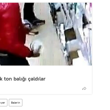
k ton balığı çaldılar
ıyer
Balerin