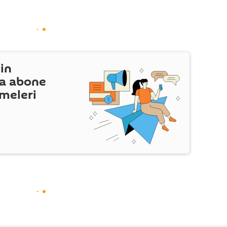
in
a abone
şmeleri