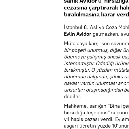
sanık Avidor'u 'hırsızlı
cezasına çarptırarak ha
bırakılmasına karar verd
İstanbul 8. Asliye Ceza Ma
Evlin Avidor
gelmezken, avuka
Mütalaaya karşı son savunma
bir poşeti unutmuş, diğer ür
ödemeye çalışmış ancak başa
istememiştir. Ödediği ürünl
bırakmıştır. O yüzden mütal
dönemde dalgındır, çünkü öz
davası vardır, unutması anor
unsurları oluşmadığından be
dediler.
Mahkeme, sanığın "Bina içer
hırsızlığa teşebbüs" suçunu 
yıl hapis cezası verdi. Eyl
asgari ücretin yüzde 10'unun