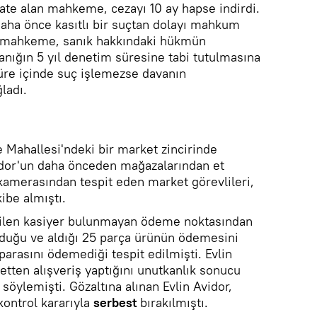
ate alan mahkeme, cezayı 10 ay hapse indirdi.
daha önce kasıtlı bir suçtan dolayı mahkum
 mahkeme, sanık hakkındaki hükmün
Sanığın 5 yıl denetim süresine tabi tutulmasına
re içinde suç işlemezse davanın
ladı.
e Mahallesi'ndeki bir market zincirinde
idor'un daha önceden mağazalarından et
k kamerasından tespit eden market görevlileri,
ibe almıştı.
rilen kasiyer bulunmayan ödeme noktasından
ulduğu ve aldığı 25 parça ürünün ödemesini
 parasını ödemediği tespit edilmişti. Evlin
etten alışveriş yaptığını unutkanlık sonucu
söylemişti. Gözaltına alınan Evlin Avidor,
kontrol kararıyla
serbest
bırakılmıştı.