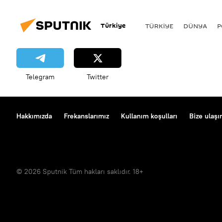
Türkiye
TÜRKIYE
DÜNYA
P
Telegram
Twitter
Hakkımızda
Frekanslarımız
Kullanım koşulları
Bize ulaşı
© 2026 Sputnik Tüm hakları saklıdır. 18+