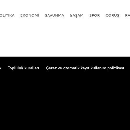
OLİTİKA
EKONOMİ
SAVUNMA
YAŞAM
SPOR
GÖRÜŞ
R
n
Topluluk kuralları
Çerez ve otomatik kayıt kullanım politikası