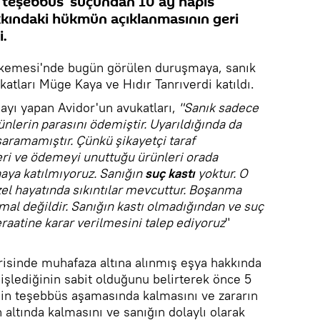
ğa teşebbüs' suçundan 10 ay hapis
kkındaki hükmün açıklanmasının geri
i.
hkemesi'nde bugün görülen duruşmaya, sanık
tları Müge Kaya ve Hıdır Tanrıverdi katıldı.
yı yapan Avidor'un avukatları,
"Sanık sadece
ünlerin parasını ödemiştir. Uyarıldığında da
ramamıştır. Çünkü şikayetçi taraf
eri ve ödemeyi unuttuğu ürünleri orada
aaya katılmıyoruz. Sanığın
suç kastı
yoktur. O
el hayatında sıkıntılar mevcuttur. Boşanma
mal değildir. Sanığın kastı olmadığından ve suç
raatine karar verilmesini talep ediyoruz
"
isinde muhafaza altına alınmış eşya hakkında
işlediğinin sabit olduğunu belirterek önce 5
emin teşebbüs aşamasında kalmasını ve zararın
 altında kalmasını ve sanığın dolaylı olarak