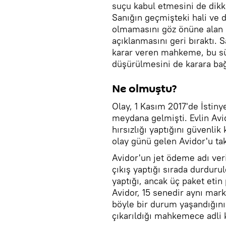
suçu kabul etmesini de dikk
Sanığın geçmişteki hali ve 
olmamasını göz önüne alan
açıklanmasını geri bıraktı. 
karar veren mahkeme, bu sü
düşürülmesini de karara bağ
Ne olmuştu?
Olay, 1 Kasım 2017'de İstiny
meydana gelmişti. Evlin Av
hırsızlığı yaptığını güvenli
olay günü gelen Avidor'u tak
Avidor'un jet ödeme adı ve
çıkış yaptığı sırada durdur
yaptığı, ancak üç paket etin
Avidor, 15 senedir aynı mark
böyle bir durum yaşandığını 
çıkarıldığı mahkemece adli 