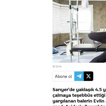
© DHA
Abone ol
Sarıyer'de yaklaşık 4.5 y
çalmaya teşebbüs ettiği 
yargılanan balerin Evlin