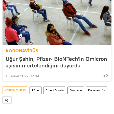
KORONAVİRÜS
Uğur Şahin, Pfizer- BioNTech'in Omicron
aşısının ertelendiğini duyurdu
17 Şubat 2022, 12:04
KORONAVİRÜS
Pfizer
Albert Bourla
Omicron
Koronavirüs
Aşı