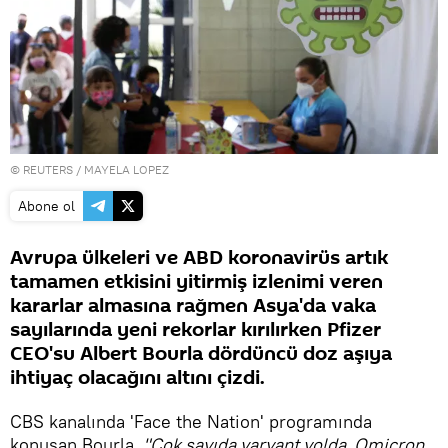
©
REUTERS
/ MAYELA LOPEZ
Abone ol
Avrupa ülkeleri ve ABD koronavirüs artık
tamamen etkisini yitirmiş izlenimi veren
kararlar almasına rağmen Asya'da vaka
sayılarında yeni rekorlar kırılırken Pfizer
CEO'su Albert Bourla dördüncü doz aşıya
ihtiyaç olacağını altını çizdi.
CBS kanalında 'Face the Nation' programında
konuşan Bourla,
"Çok sayıda varyant yolda. Omicron