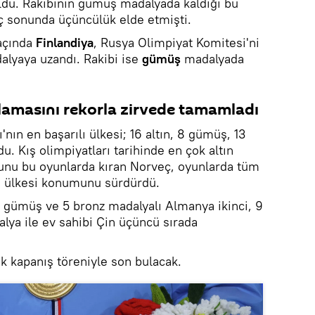
ldu. Rakibinin gümüş madalyada kaldığı bu
ç sonunda üçüncülük elde etmişti.
maçında
Finlandiya
, Rusya Olimpiyat Komitesi'ni
alyaya uzandı. Rakibi ise
gümüş
madalyada
lamasını rekorla zirvede tamamladı
nın en başarılı ülkesi; 16 altın, 8 gümüş, 13
du. Kış olimpiyatları tarihinde en çok altın
unu bu oyunlarda kıran Norveç, oyunlarda tüm
ı ülkesi konumunu sürdürdü.
0 gümüş ve 5 bronz madalyalı Almanya ikinci, 9
lya ile ev sahibi Çin üçüncü sırada
k kapanış töreniyle son bulacak.