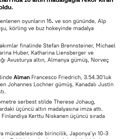
oldu.
enlenen oyunların 16
.
ve son gününde, Alp
koşu, körling ve buz hokeyinde madalya
takımlar finalinde Stefan Brennsteiner, Michael
arina Huber, Katharina Liensberger ve
dığı Avusturya altın, Almanya gümüş, Norveç
alinde
Alman
Francesco Friedrich, 3.54.30'luk
eden Johannes Lochner gümüş, Kanadalı Justin
tı.
lometre serbest stilde Therese Johaug,
lardaki üçüncü altın madalyasına imza attı.
i, Finlandiya Kerttu Niskanen üçüncü sırada
a mücadelesinde birincilik, Japonya'yı 10-3