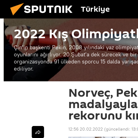
Türkiye
2022 Kış Olimpiyatl
Çin'in başkenti Pekin, 2008 yılındaki yaz olimpiya
oyunlarını ağırlıyor. 20 Şubat'a dek sürecek ve bir
organizasyonda 91 ülkeden sporcu 15 dalda yarışac
ediliyor.
Norveç, Peki
madalyayla 
rekorunu kı
12:56 20.02.2022
(güncellendi:
13: