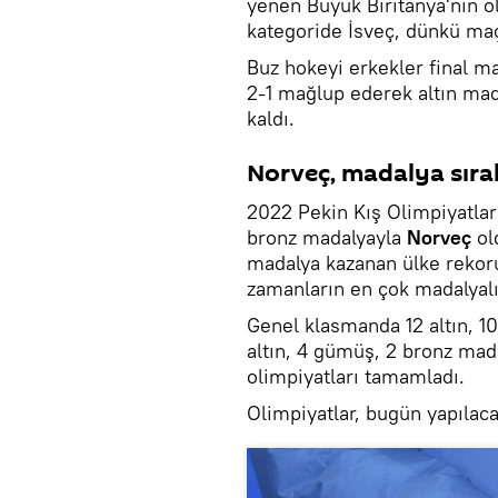
yenen Büyük Biritanya'nın o
kategoride İsveç, dünkü ma
Buz hokeyi erkekler final 
2-1 mağlup ederek altın mad
kaldı.
Norveç, madalya sıra
2022 Pekin Kış Olimpiyatları'
bronz madalyayla
Norveç
ol
madalya kazanan ülke rekor
zamanların en çok madalyal
Genel klasmanda 12 altın, 1
altın, 4 gümüş, 2 bronz mada
olimpiyatları tamamladı.
Olimpiyatlar, bugün yapılaca