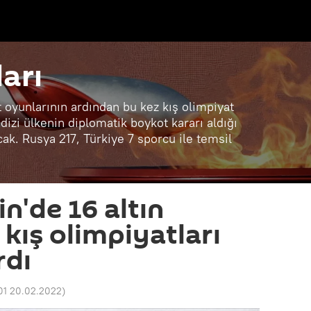
arı
t oyunlarının ardından bu kez kış olimpiyat
 dizi ülkenin diplomatik boykot kararı aldığı
ak. Rusya 217, Türkiye 7 sporcu ile temsil
n'de 16 altın
kış olimpiyatları
rdı
01 20.02.2022
)