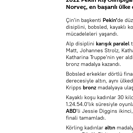
Norveç, en başarılı ülke 
Çin'in başkenti
Pekin'
de düz
disiplini, bobsled, kayaklı 
mücadeleleri yaşandı.
Alp disiplini
karışık paralel
Matt, Johannes Strolz, Kath
Katharina Truppe'nin yer al
bronz madalya kazandı.
Bobsled erkekler dörtlü fin
derecesiyle altın, aynı ülk
Kripps
bronz
madalyaya ulaş
Kayaklı koşu kadınlar 30 ki
1.24.54.0'lık süresiyle oyun
ABD
'li Jessie Diggins ikinc
finali tamamladı.
Körling kadınlar
altın
madaly