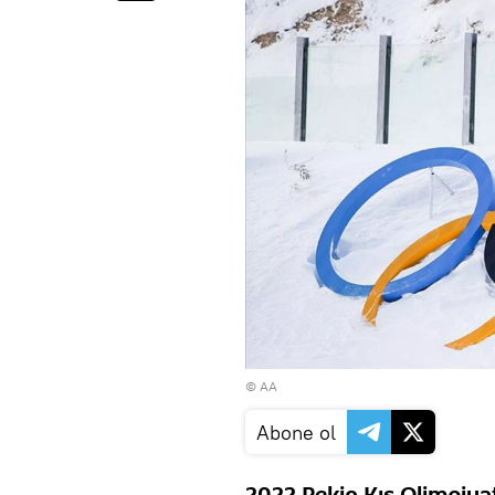
© AA
Abone ol
2022 Pekin Kış Olimpiyat