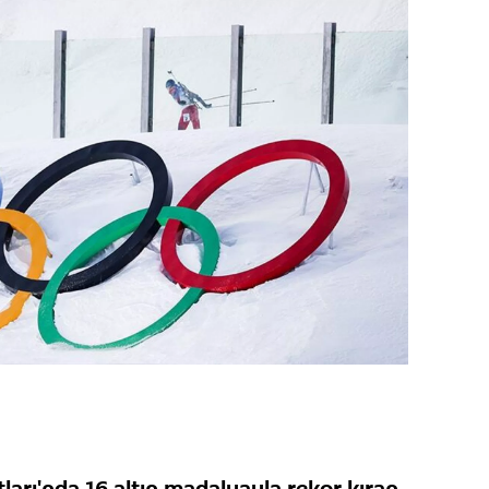
ları'nda 16 altın madalyayla rekor kıran