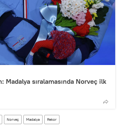
n: Madalya sıralamasında Norveç ilk
Norveç
Madalya
Rekor