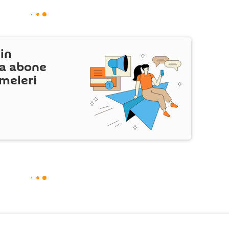
in
a abone
şmeleri