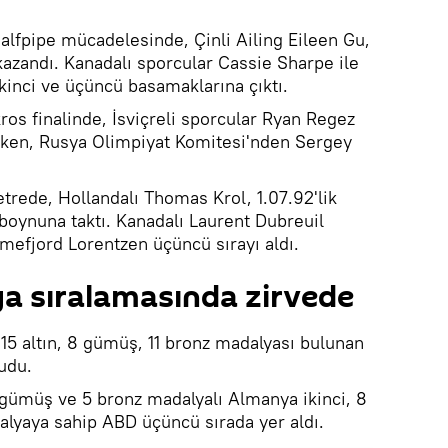
halfpipe mücadelesinde, Çinli Ailing Eileen Gu,
kazandı. Kanadalı sporcular Cassie Sharpe ile
inci ve üçüncü basamaklarına çıktı.
kros finalinde, İsviçreli sporcular Ryan Regez
alırken, Rusya Olimpiyat Komitesi'nden Sergey
trede, Hollandalı Thomas Krol, 1.07.92'lik
 boynuna taktı. Kanadalı Laurent Dubreuil
lmefjord Lorentzen üçüncü sırayı aldı.
a sıralamasında zirvede
15 altın, 8 gümüş, 11 bronz madalyası bulunan
udu.
 gümüş ve 5 bronz madalyalı Almanya ikinci, 8
alyaya sahip ABD üçüncü sırada yer aldı.