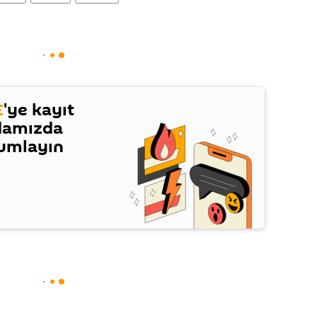
E
'ye kayıt
damızda
rumlayın