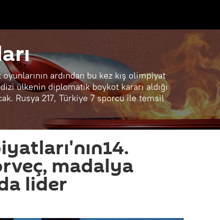
arı
t oyunlarının ardından bu kez kış olimpiyat
 dizi ülkenin diplomatik boykot kararı aldığı
ak. Rusya 217, Türkiye 7 sporcu ile temsil
yatları'nın14.
rveç, madalya
da lider