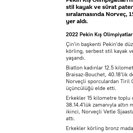
stil kayak ve sürat pate
sıralamasında Norveç, 15
yer aldı.
2022 Pekin Kış Olimpiyatlar
Çin'in başkenti Pekin'de dü
körling, serbest stil kayak
yaşandı.
Biatlon kadınlar 12.5 kilomet
Braisaz-Bouchet, 40.18'lik d
Norveçli sporculardan Tiril 
üçüncülüğü elde etti.
Erkekler 15 kilometre toplu
38.14.4'lük zamanıyla altın
ikinci, Norveçli Vetle Sjaa
attı.
Erkekler körling bronz mad