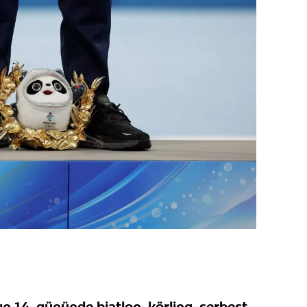
ın 14. gününde biatlon, körling, serbest