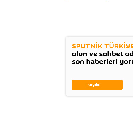
SPUTNİK TÜRKİY
olun ve sohbet o
son haberleri yo
Kaydol