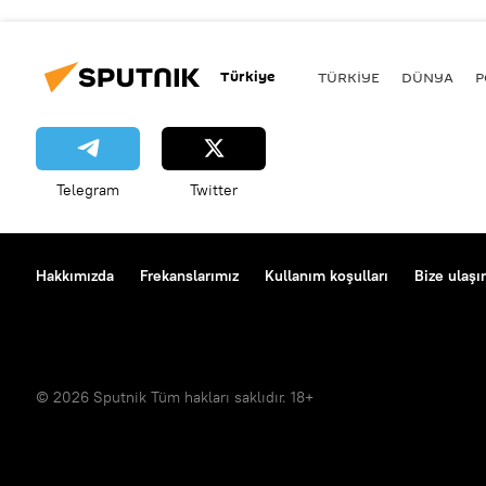
Türkiye
TÜRKIYE
DÜNYA
P
Telegram
Twitter
Hakkımızda
Frekanslarımız
Kullanım koşulları
Bize ulaşı
© 2026 Sputnik Tüm hakları saklıdır. 18+