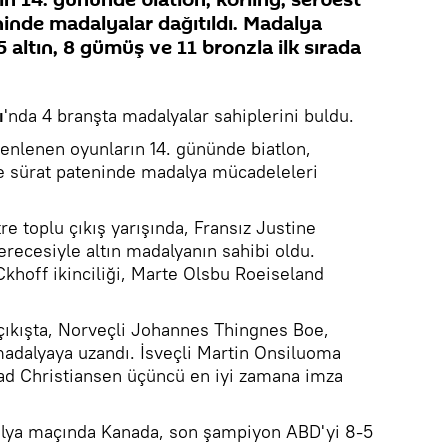
ninde madalyalar dağıtıldı. Madalya
 altın, 8 gümüş ve 11 bronzla ilk sırada
ı
'nda 4 branşta madalyalar sahiplerini buldu.
zenlenen oyunların 14. gününde biatlon,
 ve sürat pateninde madalya mücadeleleri
re toplu çıkış yarışında, Fransız Justine
erecesiyle altın madalyanın sahibi oldu.
Ckhoff ikinciliği, Marte Olsbu Roeiseland
 çıkışta, Norveçli Johannes Thingnes Boe,
 madalyaya uzandı. İsveçli Martin Onsiluoma
stad Christiansen üçüncü en iyi zamana imza
alya maçında Kanada, son şampiyon ABD'yi 8-5