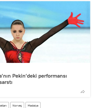
a’nın Pekin’deki performansı
sarstı
atları
Norveç
Madalya