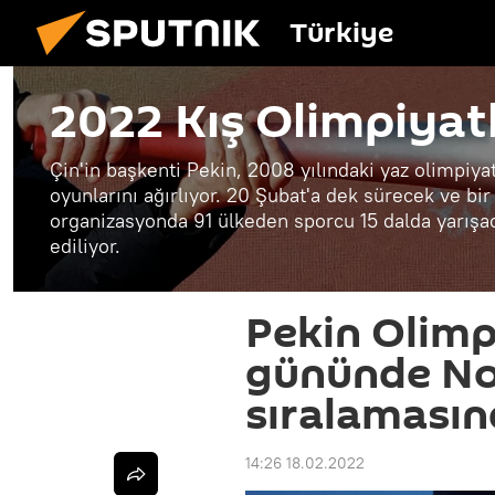
Türkiye
2022 Kış Olimpiyatl
Çin'in başkenti Pekin, 2008 yılındaki yaz olimpiya
oyunlarını ağırlıyor. 20 Şubat'a dek sürecek ve bir
organizasyonda 91 ülkeden sporcu 15 dalda yarışac
ediliyor.
Pekin Olimpi
gününde No
sıralamasın
14:26 18.02.2022