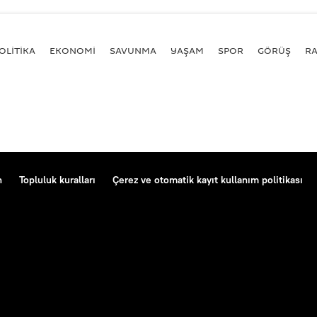
OLİTİKA
EKONOMİ
SAVUNMA
YAŞAM
SPOR
GÖRÜŞ
R
n
Topluluk kuralları
Çerez ve otomatik kayıt kullanım politikası