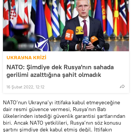
UKRAYNA KRİZİ
NATO: Şimdiye dek Rusya'nın sahada
gerilimi azalttığına şahit olmadık
16 Şubat 2022, 12:12
NATO’nun Ukrayna’yı ittifaka kabul etmeyeceğine
dair resmi güvence vermesi, Rusya’nın Batı
ülkelerinden istediği güvenlik garantisi şartlarından
biri. Ancak NATO yetkilileri, Rusya’nın söz konusu
şartını şimdiye dek kabul etmiş değil. İttifakın