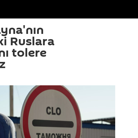
yna'nın
i Ruslara
nı tolere
z