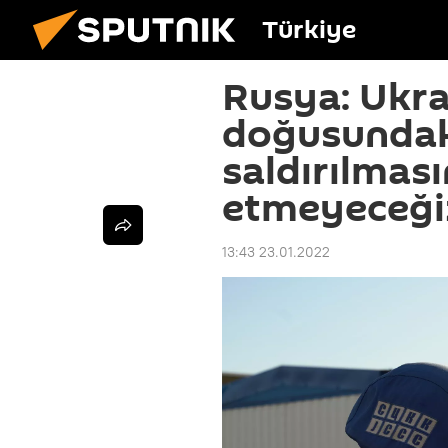
Türkiye
Rusya: Ukra
doğusundak
saldırılması
etmeyeceği
13:43 23.01.2022