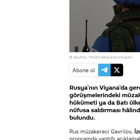
© Sputnik
/
Multimedya arşivine gidin
Abone ol
Rusya’nın Viyana’da gerç
görüşmelerindeki müzake
hükümeti ya da Batı ülk
nüfusa saldırması hâlin
bulundu.
Rus müzakereci Gavrilov,
İz
programda yaptığı açıklama