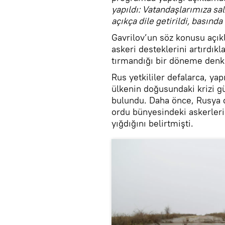
yapıldı: Vatandaşlarımıza sa
açıkça dile getirildi, basında
Gavrilov’un söz konusu açık
askeri desteklerini artırdık
tırmandığı bir döneme denk 
Rus yetkililer defalarca, ya
ülkenin doğusundaki krizi g
bulundu. Daha önce, Rusya d
ordu bünyesindeki askerlerin
yığdığını belirtmişti.