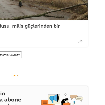
usu, milis güçlerinden bir
stantin Gavrilov
in
a abone