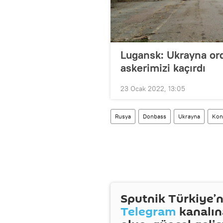
Lugansk: Ukrayna ord
askerimizi kaçırdı
23 Ocak 2022, 13:05
Rusya
Donbass
Ukrayna
Kon
Sputnik Türkiye’n
Telegram
kanalın