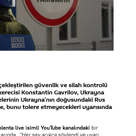
ekleştirilen güvenlik ve silah kontrolü
recisi Konstantin Gavrilov, Ukrayna
elerinin Ukrayna’nın doğusundaki Rus
de, bunu tolere etmeyecekleri uyarısında
olenta live isimli YouTube kanalındaki
bir
larında,
“Her şey açıkça söylendi ve uyarı