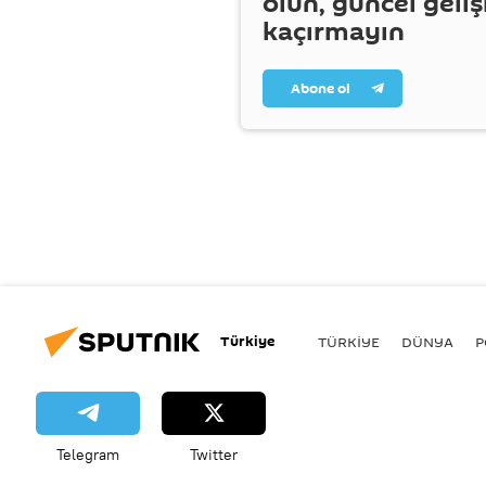
olun, güncel geli
kaçırmayın
Abone ol
Türkiye
TÜRKIYE
DÜNYA
P
Telegram
Twitter