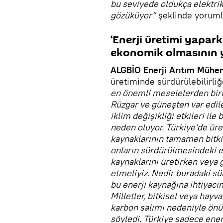
bu seviyede oldukça elektrik
gözüküyor”
şeklinde yoruml
‘Enerji üretimi yapar
ekonomik olmasının y
ALGBİO Enerji Arıtım Mühen
üretiminde sürdürülebilirliğ
en önemli meselelerden biris
Rüzgar ve güneşten var edilen
iklim değişikliği etkileri ile
neden oluyor. Türkiye’de üret
kaynaklarının tamamen bitki
onların sürdürülmesindeki en
kaynaklarını üretirken veya g
etmeliyiz. Nedir buradaki sü
bu enerji kaynağına ihtiyacı
Milletler, bitkisel veya hayv
karbon salımı nedeniyle önü
söyledi. Türkiye sadece ener