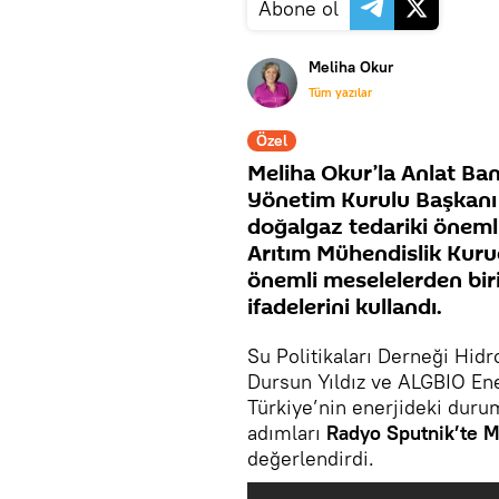
Abone ol
Meliha Okur
Tüm yazılar
Özel
Meliha Okur’la Anlat Ba
Yönetim Kurulu Başkanı 
doğalgaz tedariki önemli
Arıtım Mühendislik Kuru
önemli meselelerden biri
ifadelerini kullandı.
Su Politikaları Derneği Hid
Dursun Yıldız ve ALGBIO En
Türkiye’nin enerjideki duru
adımları
Radyo Sputnik’te M
değerlendirdi.