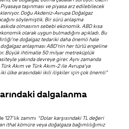
Piyasaya taşınması ve piyasa arz edilebilecek
ekleniyor. Doğu Akdeniz-Avrupa Doğalgaz
acağını söylemiştik. Bir sürü anlaşma
askıda olmasının sebebi ekonomik. ABD kısa
ekonomik olarak uygun bulmadığını açıkladı. Bu
rliği’ne doğalgaz tedariki daha önemli hale
n doğalgaz anlaşması ABD’nin her türlü engeline
or. Büyük ihtimalle 50 milyar metreküplük
siteyle yakında devreye girer. Aynı zamanda
 Türk Akım ve Türk Akım-2 ile Avrupa’ya
iki ülke arasındaki ikili ilişkiler için çok önemli”
alarındaki dalgalanma
zde 127’lik zammı
“Dolar karşısındaki TL değeri
dan ithal kömüre veya doğalgaza bağımlılığımız