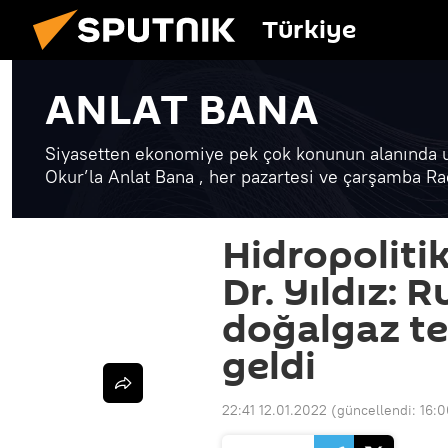
Türkiye
ANLAT BANA
Siyasetten ekonomiye pek çok konunun alanında uz
Okur’la Anlat Bana , her pazartesi ve çarşamba Rad
Hidropoliti
Dr. Yıldız: 
doğalgaz te
geldi
22:41 12.01.2022
(güncellendi:
16:0