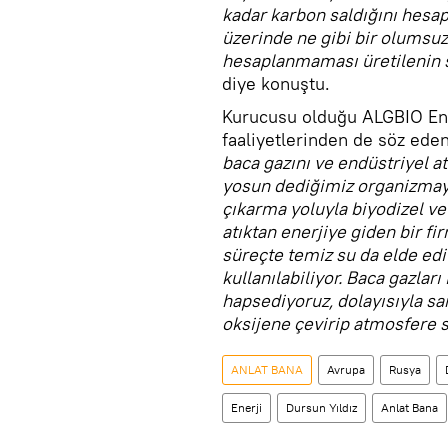
kadar karbon saldığını hesa
üzerinde ne gibi bir olumsuz
hesaplanmaması üretilenin s
diye konuştu.
Kurucusu olduğu ALGBIO Ene
faaliyetlerinden de söz ede
baca gazını ve endüstriyel a
yosun dediğimiz organizmayl
çıkarma yoluyla biyodizel ve
atıktan enerjiye giden bir f
süreçte temiz su da elde edil
kullanılabiliyor. Baca gazlar
hapsediyoruz, dolayısıyla s
oksijene çevirip atmosfere 
ANLAT BANA
Avrupa
Rusya
Enerji
Dursun Yıldız
Anlat Bana