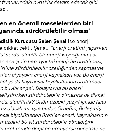
 fiyatlarındaki oynaklık devam edecek gibi
adı.
ken en önemli meselelerden biri
anında sürdürülebilir olması’
dislik Kurucusu Selen Şenal
ise enerji
e dikkat çekti. Şenal,
“Enerji üretimi yaparken
i sürdürülebilir bir enerji kaynağı olması.
 enerjinin hep aynı teknoloji ile üretilmesi,
 birlikte sürdürülebilir özelliğinden sapmasına
ilen biyoyakıt enerji kaynakları var. Bu enerji
sel ya da hayvansal biyokütleden üretilmesi
 büyük engel. Dolayısıyla bu enerji
eliştirirken sürdürülebilir olmasına da dikkat
rdürülebilirlik? Önümüzdeki yüzyıl içinde hala
mız olacak mı, işte budur. Örneğin, Birleşmiş
ansal biyokütleden üretilen enerji kaynaklarının
müzdeki 50 yıl sürdürülebilir olmadığını
ji üretiminde değil ne üretiyorsa öncelikle ne