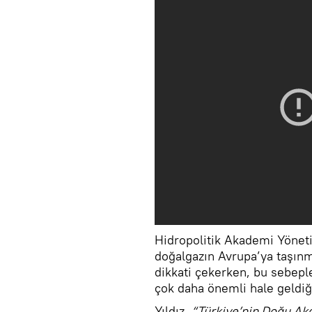
Hidropolitik Akademi Yöneti
doğalgazın Avrupa’ya taşınm
dikkati çekerken, bu sebepl
çok daha önemli hale geldiği
Yıldız,
“Türkiye’nin Doğu Akd