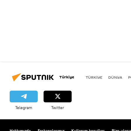
Türkiye
TÜRKIYE
DÜNYA
P
Telegram
Twitter
Hakkımızda
Frekanslarımız
Kullanım koşulları
Bize ulaşı