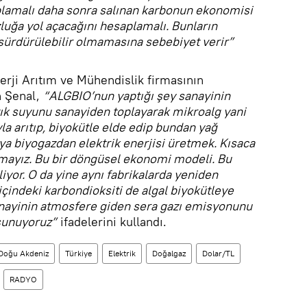
plamalı daha sonra salınan karbonun ekonomisi
luğa yol açacağını hesaplamalı. Bunların
ürdürülebilir olmamasına sebebiyet verir”
rji Arıtım ve Mühendislik firmasının
n Şenal,
“ALGBIO’nun yaptığı şey sanayinin
tık suyunu sanayiden toplayarak mikroalg yani
a arıtıp, biyokütle elde edip bundan yağ
ya biyogazdan elektrik enerjisi üretmek. Kısaca
irmayız. Bu bir döngüsel ekonomi modeli. Bu
iyor. O da yine aynı fabrikalarda yeniden
ı içindeki karbondioksiti de algal biyokütleye
anayinin atmosfere giden sera gazı emisyonunu
sunuyoruz”
ifadelerini kullandı.
Doğu Akdeniz
Türkiye
Elektrik
Doğalgaz
Dolar/TL
RADYO