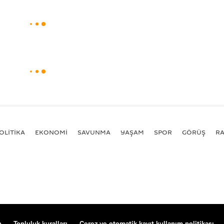
OLİTİKA
EKONOMİ
SAVUNMA
YAŞAM
SPOR
GÖRÜŞ
R
n
Topluluk kuralları
Çerez ve otomatik kayıt kullanım politikası