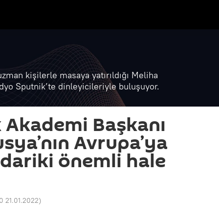
man kişilerle masaya yatırıldığı Meliha
yo Sputnik’te dinleyicileriyle buluşuyor.
k Akademi Başkanı
Rusya’nın Avrupa’ya
dariki önemli hale
0 21.01.2022
)