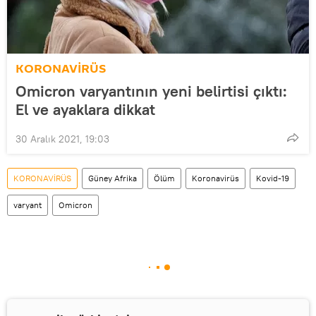
KORONAVİRÜS
Omicron varyantının yeni belirtisi çıktı:
El ve ayaklara dikkat
30 Aralık 2021, 19:03
KORONAVİRÜS
Güney Afrika
Ölüm
Koronavirüs
Kovid-19
varyant
Omicron