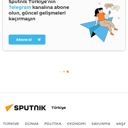
Sputnik Türkiye’nin
Telegram
kanalına abone
olun, güncel gelişmeleri
kaçırmayın
Abone ol
Türkiye
TÜRKIYE
DÜNYA
POLİTİKA
EKONOMİ
SAVUNMA
YAŞA