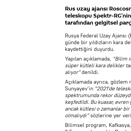
Rus uzay ajansı Roscos
teleskopu Spektr-RG’nin 
tarafından gelgitsel parç
Rusya Federal Uzay Ajansı (
günde bir yıldızların kara de
kaydettiğini duyurdu.
Yapılan açıklamada,
“Bilim i
süper kütleli kara delikler t
alıyor”
denildi.
Açıklamada ayrıca, gözlem 
Sunyayev’in
“2021'de telesko
spektrumunda rekor düzeyde 
keşfedildi. Bu kuasar, evren
ancak kütlesi o zamanlar bi
olmalıydı”
sözlerine yer veri
Bilimsel program, Kafkasya,