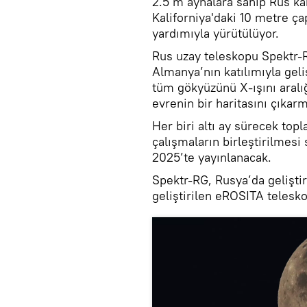
2.5 m aynalara sahip Rus ka
Kaliforniya'daki 10 metre ç
yardımıyla yürütülüyor.
Rus uzay teleskopu Spektr-R
Almanya’nın katılımıyla geli
tüm gökyüzünü X-ışını aralı
evrenin bir haritasını çıkar
Her biri altı ay sürecek top
çalışmaların birleştirilmesi
2025’te yayınlanacak.
Spektr-RG, Rusya’da gelişti
geliştirilen eROSITA telesk