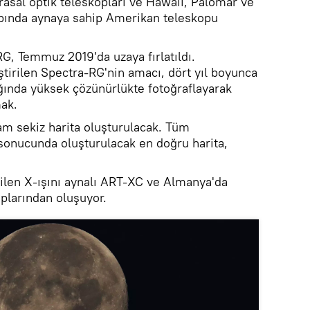
rasal optik teleskopları ve Hawaii, Palomar ve
apında aynaya sahip Amerikan teleskopu
G, Temmuz 2019'da uzaya fırlatıldı.
ştirilen Spectra-RG'nin amacı, dört yıl boyunca
ğında yüksek çözünürlükte fotoğraflayarak
mak.
lam sekiz harita oluşturulacak. Tüm
 sonucunda oluşturulacak en doğru harita,
rilen X-ışını aynalı ART-XC ve Almanya'da
oplarından oluşuyor.