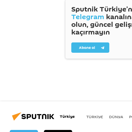
Sputnik Türkiye’n
Telegram
kanalın
olun, güncel geli
kaçırmayın
Abone ol
Türkiye
TÜRKIYE
DÜNYA
P