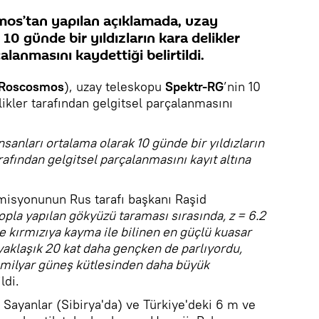
mos’tan yapılan açıklamada, uzay
10 günde bir yıldızların kara delikler
alanmasını kaydettiği belirtildi.
Roscosmos
), uzay teleskopu
Spektr-RG
’nin 10
likler tarafından gelgitsel parçalanmasını
nsanları ortalama olarak 10 günde bir yıldızların
arafından gelgitsel parçalanmasını kayıt altına
misyonunun Rus tarafı başkanı Raşid
pla yapılan gökyüzü taraması sırasında, z = 6.2
kırmızıya kayma ile bilinen en güçlü kuasar
 yaklaşık 20 kat daha gençken de parlıyordu,
r milyar güneş kütlesinden daha büyük
ldi.
 Sayanlar (Sibirya'da) ve Türkiye'deki 6 m ve