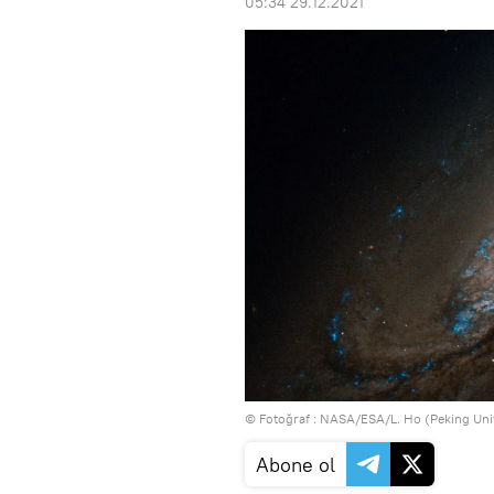
05:34 29.12.2021
© Fotoğraf :
NASA/ESA/L. Ho (Peking Univ
Abone ol