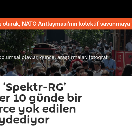
 olarak, NATO Antlaşması'nın kolektif savunmaya i
oplumsal olaylar, güncel araştırmalar, fotoğraf
‘Spektr-RG’
er 10 günde bir
rce yok edilen
aydediyor