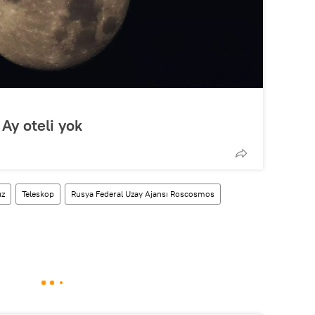
Ay oteli yok
ız
Teleskop
Rusya Federal Uzay Ajansı Roscosmos