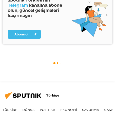
Sputnik Türkiye’nin
Telegram
kanalına abone
olun, güncel gelişmeleri
kaçırmayın
Abone ol
Türkiye
TÜRKIYE
DÜNYA
POLİTİKA
EKONOMİ
SAVUNMA
YAŞA