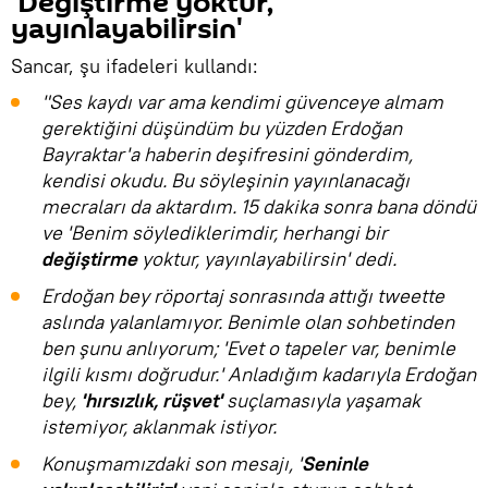
'Değiştirme yoktur,
yayınlayabilirsin'
Sancar, şu ifadeleri kullandı:
"Ses kaydı var ama kendimi güvenceye almam
gerektiğini düşündüm bu yüzden Erdoğan
Bayraktar'a haberin deşifresini gönderdim,
kendisi okudu. Bu söyleşinin yayınlanacağı
mecraları da aktardım. 15 dakika sonra bana döndü
ve 'Benim söylediklerimdir, herhangi bir
değiştirme
yoktur, yayınlayabilirsin' dedi.
Erdoğan bey röportaj sonrasında attığı tweette
aslında yalanlamıyor. Benimle olan sohbetinden
ben şunu anlıyorum; 'Evet o tapeler var, benimle
ilgili kısmı doğrudur.' Anladığım kadarıyla Erdoğan
bey,
'hırsızlık, rüşvet'
suçlamasıyla yaşamak
istemiyor, aklanmak istiyor.
Konuşmamızdaki son mesajı, '
Seninle