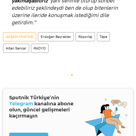
yakınlaşabiliriz'
yani seninle oturup sohbet
edebiliriz şeklindeydi ben de olup bitenlerin
üzerine ileride konuşmak istediğimi dile
getirdim."
AKŞAM POSTASI
Erdoğan Bayraktar
Röportaj
Tape
Altan Sancar
RADYO
Sputnik Türkiye’nin
Telegram
kanalına abone
olun, güncel gelişmeleri
kaçırmayın