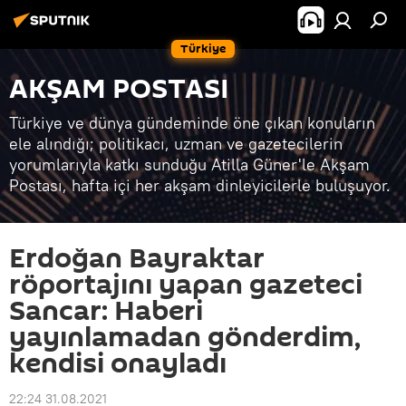
Türkiye
AKŞAM POSTASI
Türkiye ve dünya gündeminde öne çıkan konuların
ele alındığı; politikacı, uzman ve gazetecilerin
yorumlarıyla katkı sunduğu Atilla Güner'le Akşam
Postası, hafta içi her akşam dinleyicilerle buluşuyor.
Erdoğan Bayraktar
röportajını yapan gazeteci
Sancar: Haberi
yayınlamadan gönderdim,
kendisi onayladı
22:24 31.08.2021