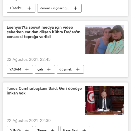
TÜRKİYE
Kemal Kılıçdaroğlu
Recep Tayyip Erdoğan
İngiltere
Afgan
Esenyurt'ta sosyal medya için video
çekerken çatıdan düşen Kübra Doğan'ın
cenazesi toprağa verildi
22 Ağustos 2021, 22:45
YAŞAM
çatı
düşmek
TikTok
Tunus Cumhurbaşkanı Said: Geri dönüşe
imkan yok
22 Ağustos 2021, 22:30
DÜNYA
Tunus
Kays Said