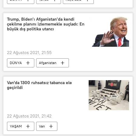
Trump, Biden’ı Afganistan’da kendi
çekilme planını izlememekle suçladı: En
büyük dış politika utancı
22 Ağustos 2021, 21:55
DÜNYA
Afganistan
Joe Biden
Donald Trump
Van'da 1300 ruhsatsız tabanca ele
geçirildi
22 Ağustos 2021, 21:42
YAŞAM
Van
ruhsatsız silahlar
Tabanca