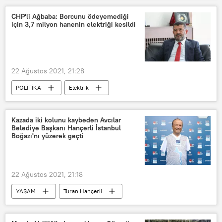
CHP'li Ağbaba: Borcunu ödeyemediği
için 3,7 milyon hanenin elektriği kesildi
22 Ağustos 2021, 21:28
POLİTİKA
Elektrik
Veli Ağbaba
Fatura
Kazada iki kolunu kaybeden Avcılar
Belediye Başkanı Hançerli İstanbul
Boğazı'nı yüzerek geçti
22 Ağustos 2021, 21:18
YAŞAM
Turan Hançerli
Avcılar Belediye Başkanı
İstanbul Boğazı
yüzme