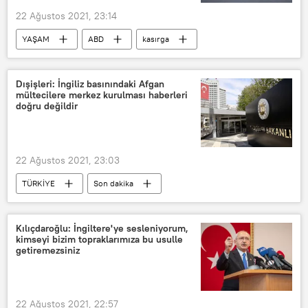
22 Ağustos 2021, 23:14
YAŞAM
ABD
kasırga
tropikal kasırga
Dışişleri: İngiliz basınındaki Afgan
mültecilere merkez kurulması haberleri
doğru değildir
22 Ağustos 2021, 23:03
TÜRKİYE
Son dakika
Dışişleri Bakanlığı
Kamp
Afgan sığınmacı
Kılıçdaroğlu: İngiltere'ye sesleniyorum,
kimseyi bizim topraklarımıza bu usulle
getiremezsiniz
22 Ağustos 2021, 22:57