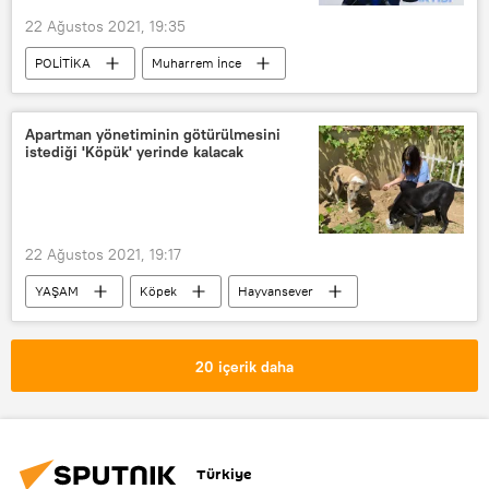
22 Ağustos 2021, 19:35
POLİTİKA
Muharrem İnce
Tunç Soyer
Pankart
Apartman yönetiminin götürülmesini
istediği 'Köpük' yerinde kalacak
22 Ağustos 2021, 19:17
YAŞAM
Köpek
Hayvansever
20 içerik daha
Türkiye