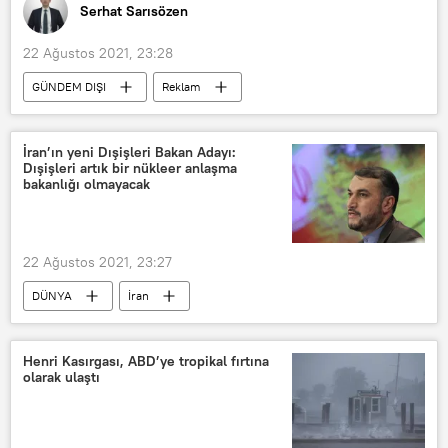
Serhat Sarısözen
22 Ağustos 2021, 23:28
GÜNDEM DIŞI
Reklam
Gazetecilik
Radyo
Internet
RADYO
İran’ın yeni Dışişleri Bakan Adayı:
Dışişleri artık bir nükleer anlaşma
bakanlığı olmayacak
22 Ağustos 2021, 23:27
DÜNYA
İran
Hüseyin Emir Abdullahiyan
İran nükleer anlaşması
Henri Kasırgası, ABD’ye tropikal fırtına
olarak ulaştı