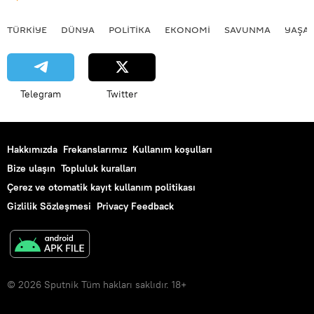
TÜRKIYE
DÜNYA
POLİTİKA
EKONOMİ
SAVUNMA
YAŞA
Telegram
Twitter
Hakkımızda
Frekanslarımız
Kullanım koşulları
Bize ulaşın
Topluluk kuralları
Çerez ve otomatik kayıt kullanım politikası
Gizlilik Sözleşmesi
Privacy Feedback
© 2026 Sputnik Tüm hakları saklıdır. 18+