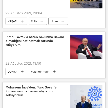
22 Ağustos 2021, 20:04
YAŞAM
Polis
Hırsız
intihar
Putin: Lavrov'a bazen Savunma Bakanı
olmadığını hatırlatmak zorunda
kalıyorum
22 Ağustos 2021, 19:50
DÜNYA
Vladimir Putin
Sergey Lavrov
Rusya
Muharrem İnce'den, Tunç Soyer’e:
Kimsin sen de benim afişlerimi
söküyorsun