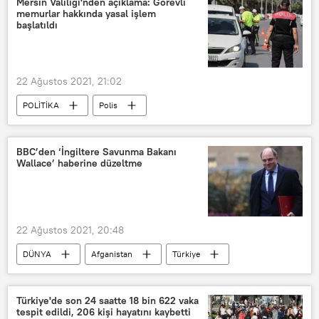
Mersin Valiliği'nden açıklama: Görevli
memurlar hakkında yasal işlem
Yüzme yarışı
Ekrem İmamoğlu
başlatıldı
22 Ağustos 2021, 21:02
POLİTİKA
Polis
Ali Mahir Başarır
Trafik
Mersin Valiliği
Zeynep Gül Yılmaz
BBC’den ‘İngiltere Savunma Bakanı
Wallace’ haberine düzeltme
22 Ağustos 2021, 20:48
DÜNYA
Afganistan
Türkiye
Ben Wallace
Sığınmacı
Mülteci
Türkiye'de son 24 saatte 18 bin 622 vaka
tespit edildi, 206 kişi hayatını kaybetti