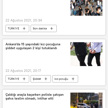
22 Ağustos 2021, 20:34
TÜRKİYE
Son dakika
Fahrettin Koca
vaka
Koronavirüs
Ankara'da 15 yaşındaki kız çocuğuna
şiddet uygulayan 2 kişi tutuklandı
22 Ağustos 2021, 20:17
TÜRKİYE
Şiddet
kız çocuğu
Ankara
Tutuklama
Çaldığı araçla kaçarken polisle çatışan
şahıs teslim olmadı, intihar etti