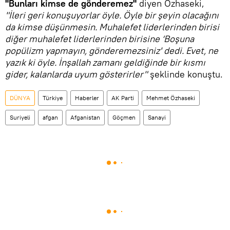
"Bunları kimse de gönderemez"
diyen Özhaseki,
"İleri geri konuşuyorlar öyle. Öyle bir şeyin olacağını
da kimse düşünmesin. Muhalefet liderlerinden birisi
diğer muhalefet liderlerinden birisine ‘Boşuna
popülizm yapmayın, gönderemezsiniz' dedi. Evet, ne
yazık ki öyle. İnşallah zamanı geldiğinde bir kısmı
gider, kalanlarda uyum gösterirler"
şeklinde konuştu.
DÜNYA
Türkiye
Haberler
AK Parti
Mehmet Özhaseki
Suriyeli
afgan
Afganistan
Göçmen
Sanayi