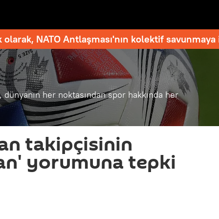
 olarak, NATO Antlaşması'nın kolektif savunmaya i
a, dünyanın her noktasından spor hakkında her
an takipçisinin
lan' yorumuna tepki