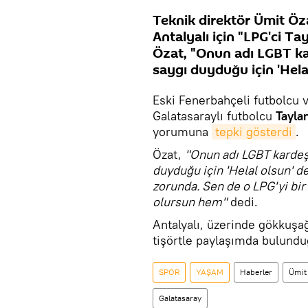
Teknik direktör Ümit Öza
Antalyalı için "LPG'ci Tay
Özat, "Onun adı LGBT ka
saygı duyduğu için 'Hela
Eski Fenerbahçeli futbolcu 
Galatasaraylı futbolcu
Taylan
yorumuna
tepki gösterdi
.
Özat,
"Onun adı LGBT kardeş
duyduğu için 'Helal olsun' 
zorunda. Sen de o LPG'yi bir 
olursun hem"
dedi.
​Antalyalı, üzerinde gökkuşa
tişörtle paylaşımda bulunduğ
SPOR
YAŞAM
Haberler
Ümit
Galatasaray