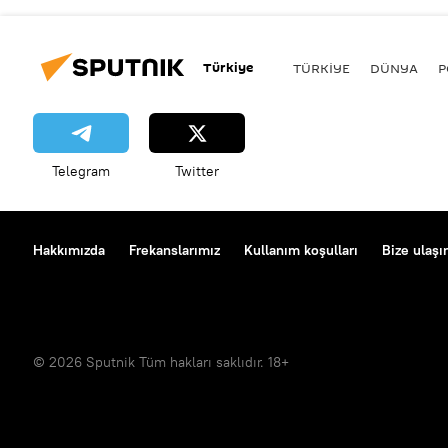
Türkiye
TÜRKIYE
DÜNYA
P
Telegram
Twitter
Hakkımızda
Frekanslarımız
Kullanım koşulları
Bize ulaşı
© 2026 Sputnik Tüm hakları saklıdır. 18+