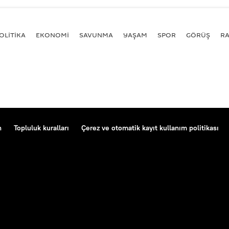
OLİTİKA
EKONOMİ
SAVUNMA
YAŞAM
SPOR
GÖRÜŞ
R
n
Topluluk kuralları
Çerez ve otomatik kayıt kullanım politikası