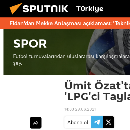
Türkiye
Fidan'dan Mekke Anlaşması açıklaması: 'Teknik
SPOR
Futbol turnuvalarından uluslararası karşılaşmalar
şey.
Ümit Özat't
'LPG'ci Tay
14:33 29.06.2021
Abone ol