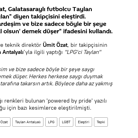
t, Galatasaraylı futbolcu Taylan
lan" diyen takipçisini eleştirdi.
rdeşim ve bize sadece böyle bir şeye
l olsun' demek düşer" ifadesini kullandı.
ve teknik direktör
Ümit Özat
, bir takipçisinin
 Antalyalı
'yla ilgili yaptığı
"LPG'ci Taylan"
im ve bize sadece böyle bir şeye saygı
demek düşer. Herkes herkese saygı duymak
tarafına takarsın artık. Böylece daha az yakmış
ğı renkleri bulunan 'powered by pride' yazılı
u için bazı kesimlerce eleştirilmişti.
 Özat
Taylan Antalyalı
LPG
LGBT
Eleştiri
Tepki