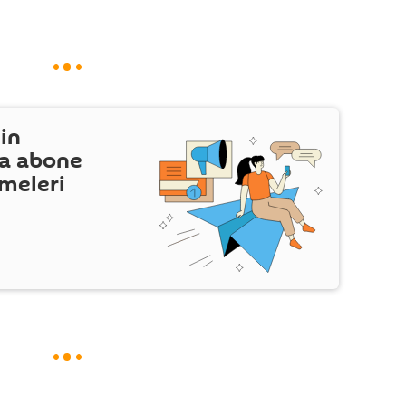
in
a abone
şmeleri