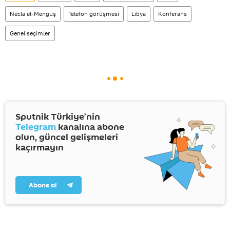
Necla el-Menguş
Telefon görüşmesi
Libya
Konferans
Genel seçimler
Sputnik Türkiye’nin
Telegram
kanalına abone
olun, güncel gelişmeleri
kaçırmayın
Abone ol