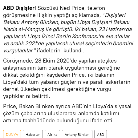
ABD Dışişleri
Sözcüsü Ned Price, telefon
görüşmesine ilişkin yaptığı açıklamada,
"Dışişleri
Bakanı Antony Blinken, bugün Libya Dışişleri Bakanı
Nacla el-Manguş ile görüştü. İki bakan, 23 Haziran'da
yapılacak Libya İkinci Berlin Konferansı'nı ele aldılar
ve aralık 2021'de yapılacak ulusal seçimlerin önemini
vurguladılar"
ifadelerini kullandı.
Görüşmede, 23 Ekim 2020'de yapılan ateşkes
anlaşmasının tam olarak uygulanması gereğine
dikkat çekildiğini kaydeden Price, iki bakanın
Libya'daki tüm yabancı güçlerin ve paralı askerlerin
derhal ülkeden çekilmesi gerektiğine vurgu
yaptıklarını belirtti.
Price, Bakan Blinken ayrıca ABD'nin Libya'da siyasal
çözüm çabalarına uluslararası anlamda katılımı
artırma taahhüdünde bulunduğunu ifade etti.
DÜNYA
Haberler
Afrika
Antony Blinken
ABD