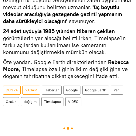
özelliğin iki boyutlu versiyonunun zaten uygulamada
mevcut olduğunu belirten uzmanlar,
'üç boyutlu
videolar aracılığıyla gezegende gezinti yapmanın
daha sürükleyici olacağını'
savunuyor.
24 adet uyduyla 1985 yılından itibaren çekilen
görüntülerin yer alacağı belirtilirken, Timelapse'in
farklı açılardan kullanılması ise kameranın
konumunu değiştirmekle mümkün olacak.
Öte yandan, Google Earth direktörlerinden
Rebecca
Moore,
Timelapse özelliğinin iklim değişikliğine ve
doğanın tahribatına dikkat çekeceğini ifade etti.
DÜNYA
YAŞAM
Haberler
Google
Google Earth
Yeni
Özellik
değişim
Timelapse
VİDEO