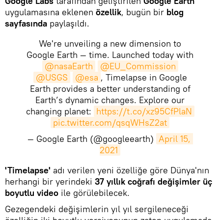
Google Labs
tarafından geliştirilen
Google Earth
uygulamasına eklenen
özellik
, bugün bir
blog
sayfasında
paylaşıldı.
We're unveiling a new dimension to
Google Earth — time. Launched today with
@nasaEarth
@EU_Commission
@USGS
@esa
, Timelapse in Google
Earth provides a better understanding of
Earth’s dynamic changes. Explore our
changing planet:
https://t.co/xz95CfPlaN
pic.twitter.com/qsqWHsZ2at
— Google Earth (@googleearth)
April 15, 
2021
​'Timelapse'
adı verilen yeni özelliğe göre Dünya'nın
herhangi bir yerindeki
37 yıllık coğrafı değişimler üç
boyutlu video
ile görülebilecek.
Gezegendeki değişimlerin yıl yıl sergileneceği