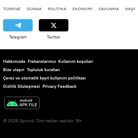
TÜRKIYE
DÜNYA
POLİTİKA
EKONOMİ
SAVUNMA
YAŞA
Telegram
Twitter
Hakkımızda
Frekanslarımız
Kullanım koşulları
Bize ulaşın
Topluluk kuralları
Çerez ve otomatik kayıt kullanım politikası
Gizlilik Sözleşmesi
Privacy Feedback
© 2026 Sputnik Tüm hakları saklıdır. 18+