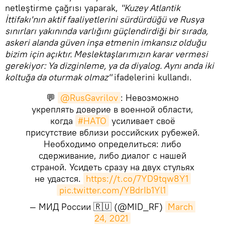
netleştirme çağrısı yaparak,
"Kuzey Atlantik
İttifakı'nın aktif faaliyetlerini sürdürdüğü ve Rusya
sınırları yakınında varlığını güçlendirdiği bir sırada,
askeri alanda güven inşa etmenin imkansız olduğu
bizim için açıktır. Meslektaşlarımızın karar vermesi
gerekiyor: Ya dizginleme, ya da diyalog. Aynı anda iki
koltuğa da oturmak olmaz"
ifadelerini kullandı.
💬
@RusGavrilov
: Невозможно
укреплять доверие в военной области,
когда
#НАТО
усиливает своё
присутствие вблизи российских рубежей.
Необходимо определиться: либо
сдерживание, либо диалог с нашей
страной. Усидеть сразу на двух стульях
не удастся.
https://t.co/7YD9tqw8Y1
pic.twitter.com/YBdrIb1Yl1
— МИД России 🇷🇺 (@MID_RF)
March 
24, 2021