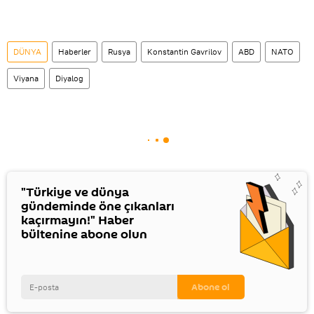
DÜNYA
Haberler
Rusya
Konstantin Gavrilov
ABD
NATO
Viyana
Diyalog
"Türkiye ve dünya
gündeminde öne çıkanları
kaçırmayın!" Haber
bültenine abone olun