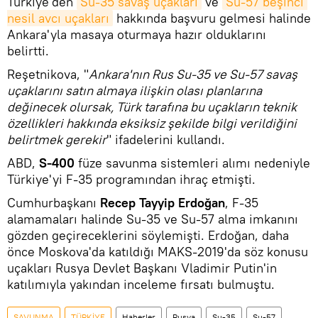
Türkiye'den
Su-35 savaş uçakları
ve
Su-57 beşinci 
nesil avcı uçakları
hakkında başvuru gelmesi halinde
Ankara'yla masaya oturmaya hazır olduklarını
belirtti.
Reşetnikova, "
Ankara'nın Rus Su-35 ve Su-57 savaş
uçaklarını satın almaya ilişkin olası planlarına
değinecek olursak, Türk tarafına bu uçakların teknik
özellikleri hakkında eksiksiz şekilde bilgi verildiğini
belirtmek gerekir
" ifadelerini kullandı.
ABD,
S-400
füze savunma sistemleri alımı nedeniyle
Türkiye'yi F-35 programından ihraç etmişti.
Cumhurbaşkanı
Recep Tayyip Erdoğan
, F-35
alamamaları halinde Su-35 ve Su-57 alma imkanını
gözden geçireceklerini söylemişti. Erdoğan, daha
önce Moskova'da katıldığı MAKS-2019'da söz konusu
uçakları Rusya Devlet Başkanı Vladimir Putin'in
katılımıyla yakından inceleme fırsatı bulmuştu.
SAVUNMA
TÜRKİYE
Haberler
Rusya
Su-35
Su-57