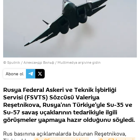
© Sputnik / Александр Вильф
/
Multimedya arşivine gidin
Abone ol
Rusya Federal Askeri ve Teknik İşbirliği
Servisi (FSVTS) Sözcüsü Valeriya
Reşetnikova, Rusya'nın Türkiye'yle Su-35 ve
Su-57 savaş uçaklarının tedarikiyle ilgili
görüşmeler yapmaya hazır olduğunu söyledi.
Rus basınına açıklamalarda bulunan Reşetnikova,