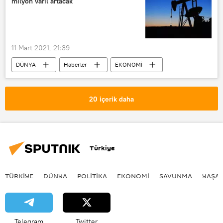
milyon varil artacak
kapanma
kapanma kararı
11 Mart 2021, 21:39
DÜNYA
Haberler
EKONOMİ
Petrol İhraç Eden Ülkeler Örgütü (OPEC)
küresel petrol talebi
20 içerik daha
ekonomik toparlanma
Koronavirüs
Kovid-19
Petrol fiyatları
Ham petrol
Türkiye
TÜRKIYE
DÜNYA
POLİTİKA
EKONOMİ
SAVUNMA
YAŞA
Telegram
Twitter