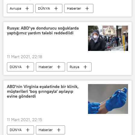
Avrupa
DÜNYA
Haberler
Polonya
zimmet
Rahibe
Rusya: ABD'ye dondurucu soğuklarda
yaptığımız yardım talebi reddedildi
11 Mart 2021, 22:18
DÜNYA
Haberler
Rusya
ABD
aşırılık
Soğuk
OHAL
eyalet
ABD'nin Virginia eyaletinde bir klinik,
müşterileri 'boş şırıngayla' aşılayıp
evine gönderdi
11 Mart 2021, 22:15
DÜNYA
Haberler