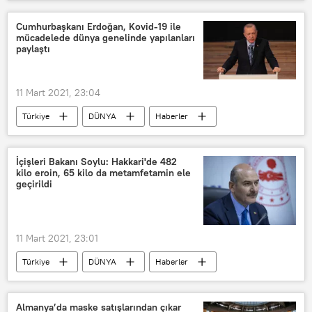
GÖRÜŞ
Rusya
TÜRKİYE
Katar
Sergey Lavrov
Suriye
Cumhurbaşkanı Erdoğan, Kovid-19 ile
mücadelede dünya genelinde yapılanları
Çözüm
Mevlüt Çavuşoğlu
paylaştı
Muhammed bin Abdurrahman el Sani
Astana
Soçi
Mutabakat
11 Mart 2021, 23:04
Görüşme
Vladimir Sotnikov
Türkiye
DÜNYA
Haberler
Recep Tayyip Erdoğan
Kovid-19
Koronavirüs
İçişleri Bakanı Soylu: Hakkari'de 482
kilo eroin, 65 kilo da metamfetamin ele
geçirildi
11 Mart 2021, 23:01
Türkiye
DÜNYA
Haberler
Süleyman Soylu
Eroin
Hakkari
Son dakika
Almanya’da maske satışlarından çıkar