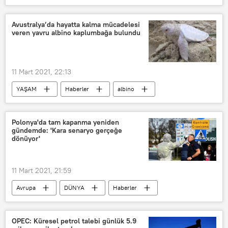
KORONAVİRÜS
ABD
Virginia
Koronavirüs
Avustralya’da hayatta kalma mücadelesi
veren yavru albino kaplumbağa bulundu
Kovid-19
klinik
şırınga
toplu aşılama
11 Mart 2021, 22:13
YAŞAM
Haberler
albino
Avustralya
Kaplumbağa
Polonya'da tam kapanma yeniden
gündemde: 'Kara senaryo gerçeğe
dönüyor'
11 Mart 2021, 21:59
Avrupa
DÜNYA
Haberler
KORONAVİRÜS
Polonya
Koronavirüs
vaka sayısı
OPEC: Küresel petrol talebi günlük 5.9