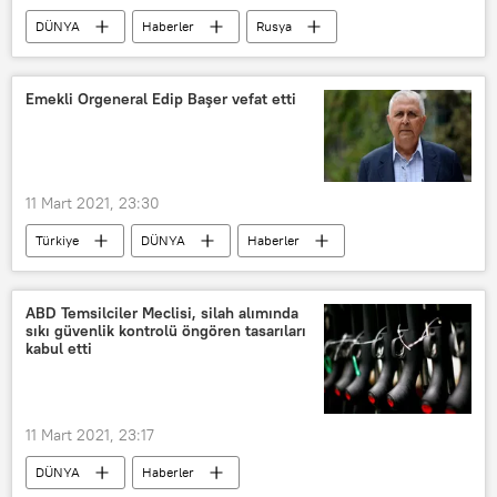
DÜNYA
Haberler
Rusya
OPCW
Aleksey Navalnıy
Aleksandr Şulgin
Laboratuvar
Emekli Orgeneral Edip Başer vefat etti
inceleme
Analiz
11 Mart 2021, 23:30
Türkiye
DÜNYA
Haberler
korgeneral
Edip Başer
ABD Temsilciler Meclisi, silah alımında
sıkı güvenlik kontrolü öngören tasarıları
kabul etti
11 Mart 2021, 23:17
DÜNYA
Haberler