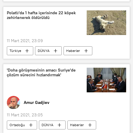
ABD Temsilciler Meclisi
Demokratlar
Yasa tasarısı
Silah satışı
Polatlı'da 1 hafta içerisinde 22 köpek
zehirlenerek öldürüldü
Güvenlik
Kontrol
ABD
11 Mart 2021, 23:09
Türkiye
DÜNYA
Haberler
TÜRKİYE
Ankara
Polatlı
Köpek
Zehirleme
'Doha görüşmesinin amacı Suriye'de
çözüm sürecini hızlandırmak'
Hayvanlara işkence
Amur Gadjiev
11 Mart 2021, 23:05
Ortadoğu
DÜNYA
Haberler