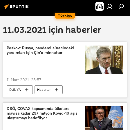
Türkiye
11.03.2021 için haberler
Peskov: Rusya, pandemi sürecindeki
yardımları için Çin'e minnettar
11 Mart 2021, 23:57
DÜNYA
Haberler
Dmitriy Peskov
Çin
Rusya
DSÖ, COVAX kapsamında ülkelere
mayısa kadar 237 milyon Kovid-19 aşısı
ulaştırmayı hedefliyor