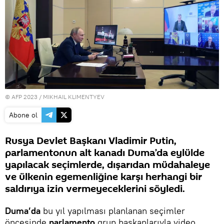
© AFP 2023 / MIKHAIL KLIMENTYEV
Abone ol
Rusya Devlet Başkanı Vladimir Putin,
parlamentonun alt kanadı Duma’da eylülde
yapılacak seçimlerde, dışarıdan müdahaleye
ve ülkenin egemenliğine karşı herhangi bir
saldırıya izin vermeyeceklerini söyledi.
Duma’da
bu yıl yapılması planlanan seçimler
öncesinde
parlamento
grup başkanlarıyla video