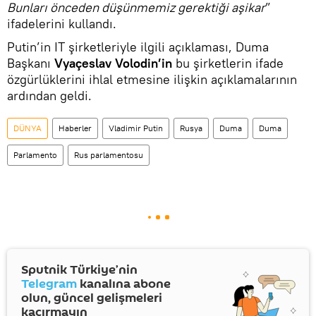
Bunları önceden düşünmemiz gerektiği aşikar
”
ifadelerini kullandı.
Putin’in IT şirketleriyle ilgili açıklaması, Duma
Başkanı
Vyaçeslav
Volodin’in
bu şirketlerin ifade
özgürlüklerini ihlal etmesine ilişkin açıklamalarının
ardından geldi.
DÜNYA
Haberler
Vladimir Putin
Rusya
Duma
Duma
Parlamento
Rus parlamentosu
Sputnik Türkiye’nin
Telegram
kanalına abone
olun, güncel gelişmeleri
kaçırmayın