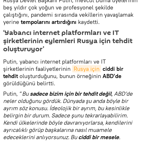
Rusya Devlet Başkanı Putin, mevcut Duma üyelerinin
beş yıldır çok yoğun ve profesyonel şekilde
çalıştığını, pandemi sırasında vekillerin yavaşlamak
yerine
tempolarını artırdığını
kaydetti.
‘Yabancı internet platformları ve IT
şirketlerinin eylemleri Rusya için tehdit
oluşturuyor’
Putin, yabancı internet platformları ve IT
şirketlerinin faaliyetlerinin
Rusya için
ciddi bir
tehdit
oluşturduğunu, bunun örneğinin
ABD’de
görüldüğünü belirtti.
Putin, “
Bu
sadece bizim için bir tehdit değil
, ABD’de
neler olduğunu gördük. Dünyada şu anda böyle bir
ayrım söz konusu. İdeolojik bir ayrım, bu kesinlikle
belirgin bir durum. Sadece şunu tekrarlayabilirim.
Kendi ülkelerinde böyle davranıyorlarsa, kendilerini
ayrıcalıklı görüp başkalarına nasıl muamele
edeceklerini anlıyorsunuz. Bu
ciddi bir mesele
.