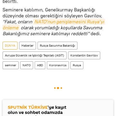
belirtti.
Seminere katılımın, Genelkurmay Başkanlığı
düzeyinde olması gerektiğini söyleyen Gavrilov,
"Fakat, onların
NATO'nun genişlemesini Rusya'yı 
önleme
olarak yorumladığı koşullarda Savunma
Bakanlığımız seminere katılmayı reddetti"
dedi.
DÜNYA
Haberler
Rusya Savunma Bakanlığı
Avrupa Güvenlik ve İşbirliği Teşkilatı (AGİT)
Konstantin Gavrilov
seminer
NATO
ABD
Koronavirüs
Rusya
SPUTNİK TÜRKİYE
'ye kayıt
olun ve sohbet odamızda