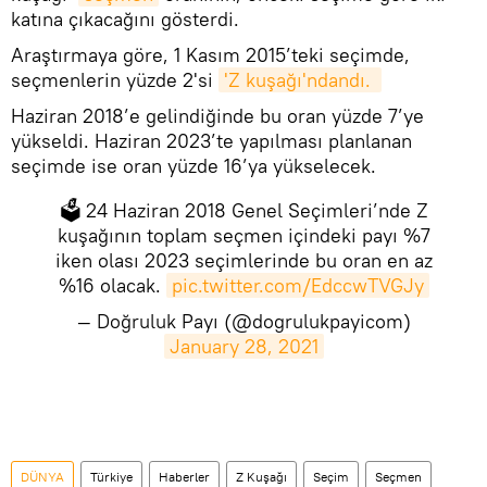
katına çıkacağını gösterdi.
Araştırmaya göre, 1 Kasım 2015’teki seçimde,
seçmenlerin yüzde 2'si
'Z kuşağı'ndandı. 
Haziran 2018’e gelindiğinde bu oran yüzde 7’ye
yükseldi. Haziran 2023’te yapılması planlanan
seçimde ise oran yüzde 16’ya yükselecek.
🗳️ 24 Haziran 2018 Genel Seçimleri’nde Z
kuşağının toplam seçmen içindeki payı %7
iken olası 2023 seçimlerinde bu oran en az
%16 olacak.
pic.twitter.com/EdccwTVGJy
— Doğruluk Payı (@dogrulukpayicom)
January 28, 2021
DÜNYA
Türkiye
Haberler
Z Kuşağı
Seçim
Seçmen