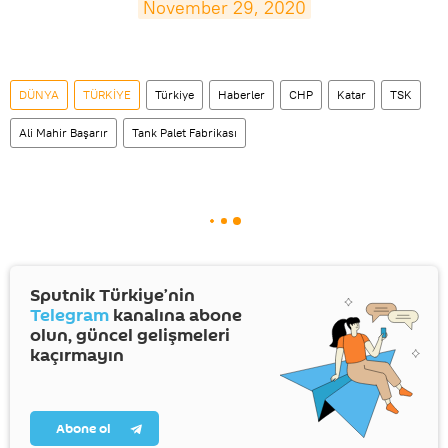
November 29, 2020
DÜNYA
TÜRKİYE
Türkiye
Haberler
CHP
Katar
TSK
Ali Mahir Başarır
Tank Palet Fabrikası
Sputnik Türkiye’nin
Telegram
kanalına abone
olun, güncel gelişmeleri
kaçırmayın
Abone ol