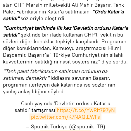
alan CHP Mersin milletvekili Ali Mahir Başarır, Tank
Palet Fabrikası'nın Katar'a satılmasını
"Ordu Katar'a
satıldı"
sözleriyle eleştirdi.
''Cumhuriyet tarihinde ilk kez 'Devletin ordusu Katar'a
satıldı''
şeklinde bir ifade kullanan CHP'li vekilin bu
sözleri diğer konuklar tepkiyle karşılandı. Programın
diğer konuklarından, Kamuoyu araştırmacısı Hilmi
Daşdemir, Başarır'a ''Türkiye Cumhuriyetinin silahlı
kuvvetlerinin satıldığını nasıl söylersiniz'' diye sordu.
"Tank palet fabrikasının satılması ordunun da
satılması demektir"
iddiasını savunan Başarır,
programın ilerleyen dakikalarında ise sözlerinin
yanlış anlaşıldığını söyledi.
Canlı yayında 'Devletin ordusu Katar'a
satıldı' tartışması
https://t.co/YwRIt797yN
pic.twitter.com/K7NAQlEWFs
— Sputnik Türkiye (@sputnik_TR)