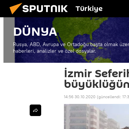
Türkiye
DÜNYA
Rusya, ABD, Avrupa ve Ortadoğu başta olmak üzer
haberleri, analizler ve özel dosyalar.
İzmir Seferi
büyüklüğü
14:56 30.10.2020
(güncellendi:
17: