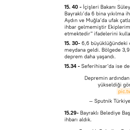
15. 40 -
İçişleri Bakanı Sül
Bayraklı’da 6 bina yıkılma ih
Aydın ve Muğla’da ufak çatlak
ihbar gelmemiştir Ekipleri
etmektedir" ifadelerini kulla
15. 30-
6,6 büyüklüğündeki d
meydana geldi. Bölgede 3,9,
deprem daha yaşandı.
​15.34 -
Seferihisar'da ise de
Depremin ardından İ
yükseldiği gö
pic.
— Sputnik Türki
​15.29-
Bayraklı Belediye Baş
ihbarı aldık.