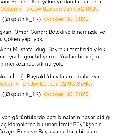
anı Sandal: 10'a yakın yıkılan bina ihbarı
tAGOkcmv
pic.twitter.com/qYTtxQT0UU
ye (@sputnik_TR)
October 30, 2020
şkanı Ömer Güner: Belediye binamızda ve
u. Çöken yapı yok.
anı Mustafa İduğ: Bayraklı tarafında yıkık
nın yıkıldığını biliyoruz. Yıkılan bina için
ın merkezinde sıkıntı yok.
anı İduğ: Bayraklı'da yıkılan binalar var
AGOkcmv
pic.twitter.com/2j9GtSxHk7
ye (@sputnik_TR)
October 30, 2020
yan görüntülerde bazı binaların hasar aldığı
e açıklamalarda bulunan İzmir Büyükşehir
ökçe: Buca ve Bayraklı'da bazı binaların