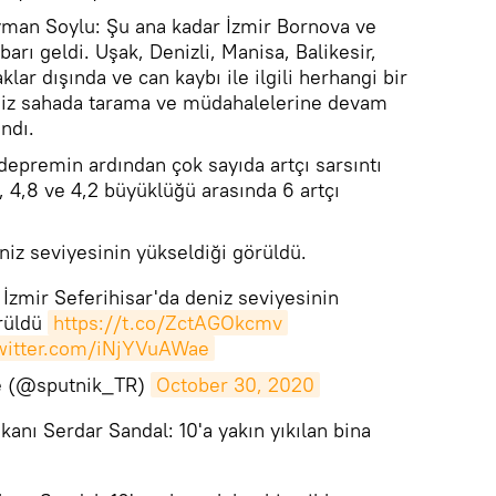
eyman Soylu: Şu ana kadar İzmir Bornova ve
barı geldi. Uşak, Denizli, Manisa, Balikesir,
lar dışında ve can kaybı ile ilgili herhangi bir
miz sahada tarama ve müdahalelerine devam
ndı.
epremin ardından çok sayıda artçı sarsıntı
 4,8 ve 4,2 büyüklüğü arasında 6 artçı
niz seviyesinin yükseldiği görüldü.
zmir Seferihisar'da deniz seviyesinin
rüldü
https://t.co/ZctAGOkcmv
twitter.com/iNjYVuAWae
ye (@sputnik_TR)
October 30, 2020
kanı Serdar Sandal: 10'a yakın yıkılan bina