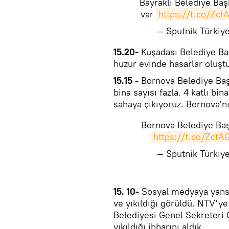
Bayraklı Belediye Başk
var
https://t.co/Zc
— Sputnik Türki
​​15.20-
Kuşadası Belediye Ba
huzur evinde hasarlar oluşt
​15.15 -
Bornova Belediye Başk
bina sayısı fazla. 4 katlı bina
sahaya çıkıyoruz. Bornova'n
Bornova Belediye Başk
https://t.co/Zct
— Sputnik Türki
​15. 10-
Sosyal medyaya yansı
ve yıkıldığı görüldü. NTV'y
Belediyesi Genel Sekreteri G
yıkıldığı ihbarını aldık.