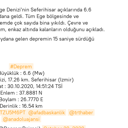
e Denizi'nin Seferihisar açıklarında 6.6
na geldi. Tüm Ege bölgesinde ve
mde çok sayıda bina yıkıldı. Çevre ve
um, enkaz altında kalanların olduğunu açıkladı.
meydana gelen depremin 15 saniye sürdüğü
#Deprem
Büyüklük : 6.6 (Mw)
zi, 17.26 km. Seferihisar (Izmir)
t : 30.10.2020, 14:51:24 TSİ
Enlem : 37.8881 N
Boylam : 26.7770 E
Derinlik : 16.54 km
cjTZU5M6PT
@afadbaskanlik
@trthaber
@anadoluajansi