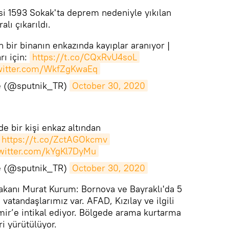
çesi 1593 Sokak'ta deprem nedeniyle yıkılan
alı çıkarıldı.
an bir binanın enkazında kayıplar aranıyor |
rı için:
https://t.co/CQxRvU4soL
twitter.com/WkfZgKwaEq
ye (@sputnik_TR)
October 30, 2020
de bir kişi enkaz altından
https://t.co/ZctAGOkcmv
twitter.com/kYgKl7DyMu
ye (@sputnik_TR)
October 30, 2020
akanı Murat Kurum: Bornova ve Bayraklı'da 5
a vatandaşlarımız var. AFAD, Kızılay ve ilgili
zmir’e intikal ediyor. Bölgede arama kurtarma
ri yürütülüyor.