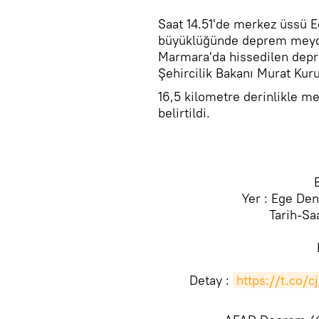
Saat 14.51'de merkez üssü Eg
büyüklüğünde deprem meyda
Marmara'da hissedilen depre
Şehircilik Bakanı Murat Kur
​16,5 kilometre derinlikle 
belirtildi.
Yer : Ege Deni
Tarih-Saa
Detay :
https://t.co/