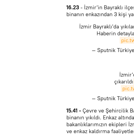
16.23
- ​İzmir'in Bayraklı il
binanın enkazından 3 kişi yar
İzmir Bayraklı'da yıkıl
Haberin detayla
pic.
— Sputnik Türki
İzmir'
çıkarıldı
pic.
— Sputnik Türki
15.41 -
Çevre ve Şehircilik B
binanın yıkıldı. Enkaz altınd
bakanlıklarımızın ekipleri İ
ve enkaz kaldırma faaliyetle