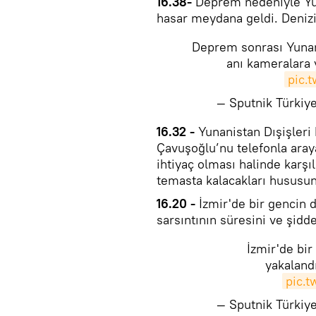
​16.38-
Deprem nedeniyle Yun
hasar meydana geldi. Denizi
Deprem sonrası Yunan
anı kameralara 
pic.
— Sputnik Türki
​16.32 -
Yunanistan Dışişleri 
Çavuşoğlu’nu telefonla araya
ihtiyaç olması halinde karşı
temasta kalacakları hususun
16.20 -
İzmir'de bir gencin 
sarsıntının süresini ve şidd
İzmir'de bi
yakaland
pic.
— Sputnik Türki