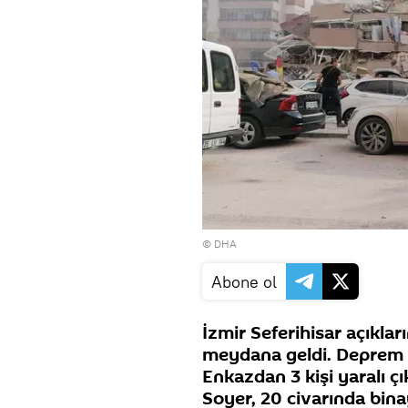
© DHA
Abone ol
İzmir Seferihisar açıkl
meydana geldi. Deprem n
Enkazdan 3 kişi yaralı çı
Soyer, 20 civarında binayl