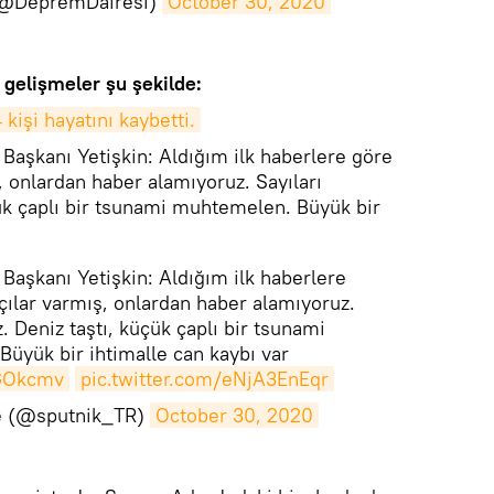
@DepremDairesi)
October 30, 2020
 gelişmeler şu şekilde:
 kişi hayatını kaybetti.
 Başkanı Yetişkin: Aldığım ilk haberlere göre
ş, onlardan haber alamıyoruz. Sayıları
çük çaplı bir tsunami muhtemelen. Büyük bir
 Başkanı Yetişkin: Aldığım ilk haberlere
kçılar varmış, onlardan haber alamıyoruz.
z. Deniz taştı, küçük çaplı bir tsunami
üyük bir ihtimalle can kaybı var
AGOkcmv
pic.twitter.com/eNjA3EnEqr
ye (@sputnik_TR)
October 30, 2020