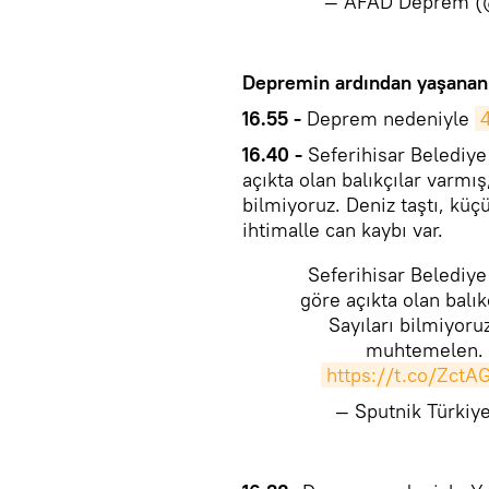
— AFAD Deprem (
​​Depremin ardından yaşanan
16.55 -
Deprem nedeniyle
4
16.40 -
Seferihisar Belediye
açıkta olan balıkçılar varmı
bilmiyoruz. Deniz taştı, kü
ihtimalle can kaybı var.
Seferihisar Belediye
göre açıkta olan balı
Sayıları bilmiyoru
muhtemelen. B
https://t.co/Zct
— Sputnik Türki