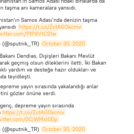
anistan'ın Samos Adası'ndaki binalarda da
n taşma anı kameralara yansıdı.
istan'ın Samos Adası'nda denizin taşma
yansıdı
https://t.co/ZctAGOkcmv
twitter.com/PfP9VtCS1w
ye (@sputnik_TR)
October 30, 2020
Bakanı Dendias, Dışişleri Bakanı Mevlüt
rak geçmiş olsun dileklerini iletti. İki Bakan
lıklı yardım ve desteğe hazır oldukları ve
da teyidleşti.
depreme yayın sırasında yakalandığı anlar
etini gözler önüne serdi.
r genç, depreme yayın sırasında
ı
https://t.co/ZctAGOkcmv
twitter.com/0CjWMxl0Dp
ye (@sputnik_TR)
October 30, 2020