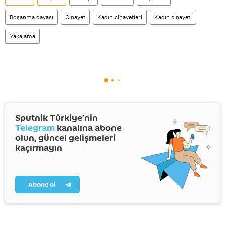
Boşanma davası
Cinayet
Kadın cinayetleri
Kadın cinayeti
Yakalama
Sputnik Türkiye’nin
Telegram
kanalına abone
olun, güncel gelişmeleri
kaçırmayın
Abone ol