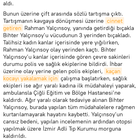
aldı.
Bunun üzerine çift arasında sözlü tartışma çıktı.
Tartışmanın kavgaya dönüşmesi üzerine
cinnet 
getiren
Rahman Yalçınsoy, yanında getirdiği bıçakla
Bihter Yalçınsoy’u vücudunun 3 yerinden bıçakladı.
Talihsiz kadın kanlar içerisinde yere yığılırken,
Rahman Yalçınsoy olay yerinden kaçtı. Bihter
Yalçınsoy’u kanlar içerisinde gören çevre sakinleri
durumu polis ve sağlık ekiplerine bildirdi. İhbar
üzerine olay yerine gelen polis ekipleri,
kaçan 
kocayı yakalamak için
çalışma başlatırken, sağlık
ekipleri ise ağır yaralı kadına ilk müdahaleyi yaparak,
ambulansla Çiğli Eğitim ve Bölge Hastanesi’ne
kaldırdı. Ağır yaralı olarak tedaviye alınan Bihter
Yalçınsoy, burada yapılan tüm müdahalelere rağmen
kurtarılamayarak hayatını kaybetti. Yalçınsoy’un
cansız bedeni, yapılan incelemenin ardından otopsi
yapılmak üzere İzmir Adli Tıp Kurumu morguna
kaldırıldı.