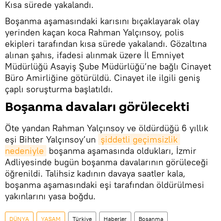
Kısa sürede yakalandı.
Boşanma aşamasındaki karısını bıçaklayarak olay
yerinden kaçan koca Rahman Yalçınsoy, polis
ekipleri tarafından kısa sürede yakalandı. Gözaltına
alınan şahıs, ifadesi alınmak üzere İl Emniyet
Müdürlüğü Asayiş Şube Müdürlüğü’ne bağlı Cinayet
Büro Amirliğine götürüldü. Cinayet ile ilgili geniş
çaplı soruşturma başlatıldı.
Boşanma davaları görülecekti
Öte yandan Rahman Yalçınsoy ve öldürdüğü 6 yıllık
eşi Bihter Yalçınsoy’un
şiddetli geçimsizlik 
nedeniyle
boşanma aşamasında oldukları, İzmir
Adliyesinde bugün boşanma davalarının görüleceği
öğrenildi. Talihsiz kadının davaya saatler kala,
boşanma aşamasındaki eşi tarafından öldürülmesi
yakınlarını yasa boğdu.
DÜNYA
YAŞAM
Türkiye
Haberler
Boşanma