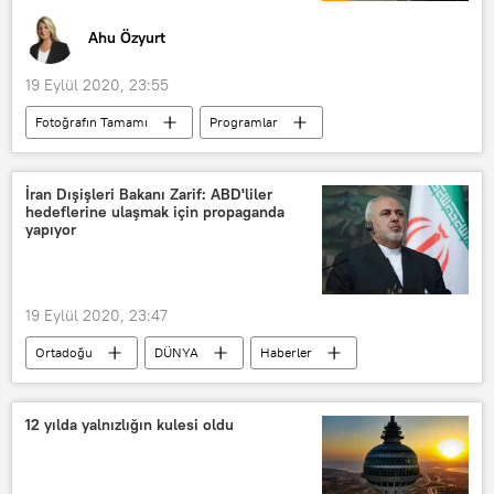
Ahu Özyurt
19 Eylül 2020, 23:55
Fotoğrafın Tamamı
Programlar
RADYO
Koronavirüs
İspanya
Kovid-19
Madrid
İran Dışişleri Bakanı Zarif: ABD'liler
hedeflerine ulaşmak için propaganda
Metropoll Araştırma Şirketi
yapıyor
Özer Sencar
Moody's
CHP
İYİ Parti
Yavuz Ağıralioğlu
19 Eylül 2020, 23:47
Kredi notu
Doğu Akdeniz
Ortadoğu
DÜNYA
Haberler
POLİTİKA
Muhammed Cevad Zarif
ABD
İran
Mike Pompeo
12 yılda yalnızlığın kulesi oldu
Birleşmiş Milletler (BM)
Birleşmiş Milletler Genel Konseyi