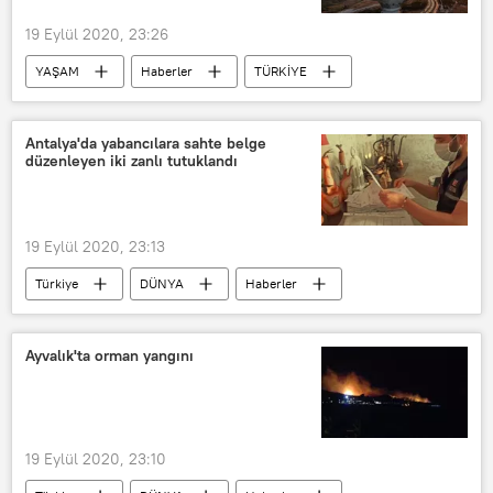
Birleşmiş Milletler Genel Kurulu
19 Eylül 2020, 23:26
YAŞAM
Haberler
TÜRKİYE
İstanbul
Büyükçekmece
kule
Antalya'da yabancılara sahte belge
düzenleyen iki zanlı tutuklandı
19 Eylül 2020, 23:13
Türkiye
DÜNYA
Haberler
Yabancı
düzenleme
Belge
sahte belge
Zanlı
Kırgızistan
Ayvalık'ta orman yangını
19 Eylül 2020, 23:10