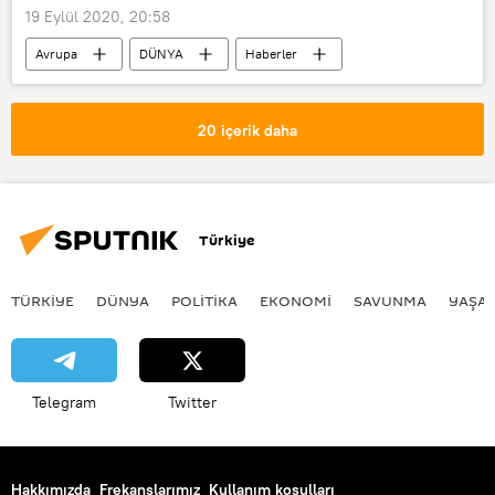
19 Eylül 2020, 20:58
Avrupa
DÜNYA
Haberler
Minsk
Belarus
Protesto
gösteri
Kadın
Gözaltı
20 içerik daha
Türkiye
TÜRKIYE
DÜNYA
POLİTİKA
EKONOMİ
SAVUNMA
YAŞA
Telegram
Twitter
Hakkımızda
Frekanslarımız
Kullanım koşulları