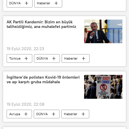
DÜNYA
Haberler
Svetlana Tihanovsakaya
Mariya Zaharova
Brüksel
AK Partili Kandemir: Bizim en büyük
talihsizliğimiz, ana muhalefet partimiz
muhalif
AB
Tüzük
ihlal
Belarus
Seçim
Rusya
19 Eylül 2020, 22:23
Türkiye
DÜNYA
Haberler
AK Parti
Çorum
Oğuzlar
Erkan Kandemir
TÜRKİYE
İngiltere’de polisten Kovid-19 önlemleri
ve aşı karşıtı gruba müdahale
19 Eylül 2020, 22:08
Avrupa
DÜNYA
Haberler
İngiltere
Koronavirüs