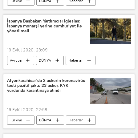
Türkiye
DÜNYA
Haberler
Ayvalık
Orman yangını
Son dakika
Şeytan Sofrası
İspanya Başbakan Yardımcısı Iglesias:
İspanya monarşi yerine cumhuriyet ile
rüzgar
Balıkesir
yönetilmeli
19 Eylül 2020, 23:09
Avrupa
DÜNYA
Haberler
İspanya
Monarşi
Cumhuriyet
Pablo Iglesias
Afyonkarahisar'da 2 askerin koronavirüs
testi pozitif çıktı: 23 asker, KYK
yurdunda karantinaya alındı
19 Eylül 2020, 22:58
Türkiye
DÜNYA
Haberler
KORONAVİRÜS
TÜRKİYE