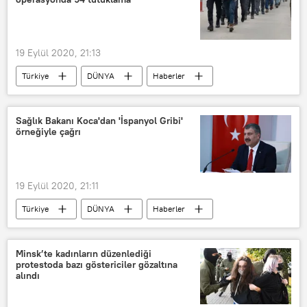
Hüseyin Selami
Güney Afrika
Lana Marks
Donald Trump
19 Eylül 2020, 21:13
Türkiye
DÜNYA
Haberler
İstanbul
FETÖ
TSK
Sağlık Bakanı Koca'dan 'İspanyol Gribi'
örneğiyle çağrı
19 Eylül 2020, 21:11
Türkiye
DÜNYA
Haberler
Fahrettin Koca
Son dakika
İspanyol gribi
Koronavirüs
Minsk’te kadınların düzenlediği
protestoda bazı göstericiler gözaltına
Kovid-19
Salgın
Paylaşım
alındı