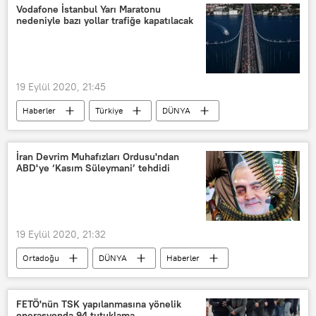
Koronavirüsle mücadele
Protesto
Vodafone İstanbul Yarı Maratonu
nedeniyle bazı yollar trafiğe kapatılacak
Polis
müdahale
19 Eylül 2020, 21:45
Haberler
Türkiye
DÜNYA
İstanbul
Vodafone İstanbul Maratonu
İstanbul Valiliği
İran Devrim Muhafızları Ordusu'ndan
ABD'ye ‘Kasım Süleymani’ tehdidi
19 Eylül 2020, 21:32
Ortadoğu
DÜNYA
Haberler
POLİTİKA
İran
Tahran
İran Devrim Muhafızları
FETÖ'nün TSK yapılanmasına yönelik
operasyonda 94 tutuklama