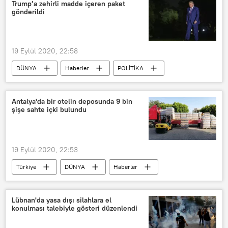
Afyonkarahisar
Asker
Trump’a zehirli madde içeren paket
gönderildi
Koronavirüs
Karantina
KYK
19 Eylül 2020, 22:58
DÜNYA
Haberler
POLİTİKA
ABD
Donald Trump
risin zehri
Zehir
paket
Antalya'da bir otelin deposunda 9 bin
şişe sahte içki bulundu
Beyaz Saray
Washington
19 Eylül 2020, 22:53
Türkiye
DÜNYA
Haberler
Antalya
Sahte içki
Kaçak içki
şişe
Otel
depo
Lübnan'da yasa dışı silahlara el
konulması talebiyle gösteri düzenlendi