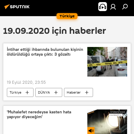
Türkiye
19.09.2020 için haberler
İntihar ettiği ihbarında bulunulan kişinin
öldürüldüğü ortaya çıktı: 3 gözaltı
19 Eylül 2020, 23:55
Türkiye
DÜNYA
Haberler
TÜRKİYE
Zonguldak
Ereğli
intihar
Cinayet
'Muhalefet neredeyse kasten hata
yapıyor diyeceğim'