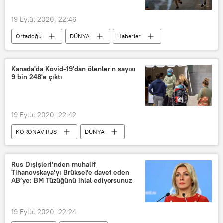
19 Eylül 2020, 22:46
Ortadoğu
DÜNYA
Haberler
Lübnan
yasa dışı
Silah
Protesto
Kanada'da Kovid-19'dan ölenlerin sayısı
9 bin 248'e çıktı
19 Eylül 2020, 22:42
KORONAVİRÜS
DÜNYA
Haberler
Kanada
Koronavirüs
Kovid-19
vaka
Rus Dışişleri’nden muhalif
Tihanovskaya'yı Brüksel'e davet eden
AB’ye: BM Tüzüğünü ihlal ediyorsunuz
19 Eylül 2020, 22:24