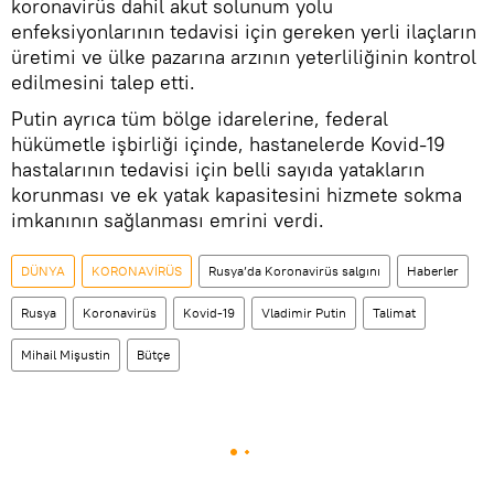
koronavirüs dahil akut solunum yolu
enfeksiyonlarının tedavisi için gereken yerli ilaçların
üretimi ve ülke pazarına arzının yeterliliğinin kontrol
edilmesini talep etti.
Putin ayrıca tüm bölge idarelerine, federal
hükümetle işbirliği içinde, hastanelerde Kovid-19
hastalarının tedavisi için belli sayıda yatakların
korunması ve ek yatak kapasitesini hizmete sokma
imkanının sağlanması emrini verdi.
DÜNYA
KORONAVİRÜS
Rusya’da Koronavirüs salgını
Haberler
Rusya
Koronavirüs
Kovid-19
Vladimir Putin
Talimat
Mihail Mişustin
Bütçe