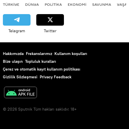
TÜRKIYE
DÜNYA
POLİTİKA
EKONOMİ
SAVUNMA
YAŞA
Telegram
Twitter
Hakkımızda
Frekanslarımız
Kullanım koşulları
Bize ulaşın
Topluluk kuralları
Çerez ve otomatik kayıt kullanım politikası
Gizlilik Sözleşmesi
Privacy Feedback
© 2026 Sputnik Tüm hakları saklıdır. 18+