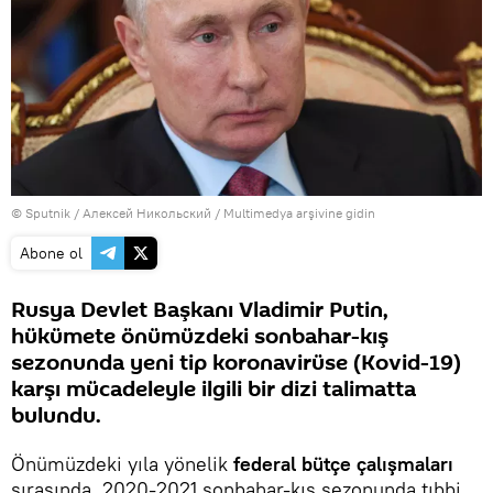
© Sputnik / Алексей Никольский
/
Multimedya arşivine gidin
Abone ol
Rusya Devlet Başkanı Vladimir Putin,
hükümete önümüzdeki sonbahar-kış
sezonunda yeni tip koronavirüse (Kovid-19)
karşı mücadeleyle ilgili bir dizi talimatta
bulundu.
Önümüzdeki yıla yönelik
federal bütçe çalışmaları
sırasında, 2020-2021 sonbahar-kış sezonunda tıbbi