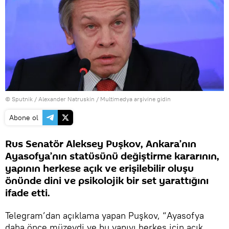
© Sputnik / Alexander Natruskin
/
Multimedya arşivine gidin
Abone ol
Rus Senatör Aleksey Puşkov, Ankara’nın
Ayasofya’nın statüsünü değiştirme kararının,
yapının herkese açık ve erişilebilir oluşu
önünde dini ve psikolojik bir set yarattığını
ifade etti.
Telegram’dan açıklama yapan Puşkov, “Ayasofya
daha önce müzeydi ve bu yapıyı herkes için açık,