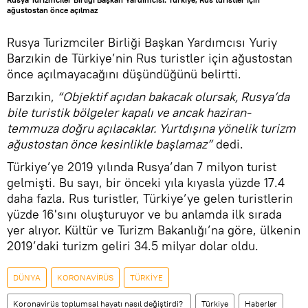
ağustostan önce açılmaz
Rusya Turizmciler Birliği Başkan Yardımcısı Yuriy
Barzıkin de Türkiye’nin Rus turistler için ağustostan
önce açılmayacağını düşündüğünü belirtti.
Barzıkin,
“Objektif açıdan bakacak olursak, Rusya’da
bile turistik bölgeler kapalı ve ancak haziran-
temmuza doğru açılacaklar. Yurtdışına yönelik turizm
ağustostan önce kesinlikle başlamaz”
dedi.
Türkiye’ye 2019 yılında Rusya’dan 7 milyon turist
gelmişti. Bu sayı, bir önceki yıla kıyasla yüzde 17.4
daha fazla. Rus turistler, Türkiye’ye gelen turistlerin
yüzde 16'sını oluşturuyor ve bu anlamda ilk sırada
yer alıyor. Kültür ve Turizm Bakanlığı’na göre, ülkenin
2019’daki turizm geliri 34.5 milyar dolar oldu.
DÜNYA
KORONAVİRÜS
TÜRKİYE
Koronavirüs toplumsal hayatı nasıl değiştirdi?
Türkiye
Haberler