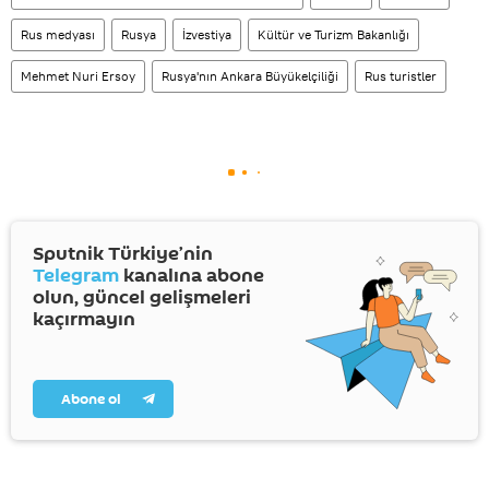
Rus medyası
Rusya
İzvestiya
Kültür ve Turizm Bakanlığı
Mehmet Nuri Ersoy
Rusya'nın Ankara Büyükelçiliği
Rus turistler
Sputnik Türkiye’nin
Telegram
kanalına abone
olun, güncel gelişmeleri
kaçırmayın
Abone ol