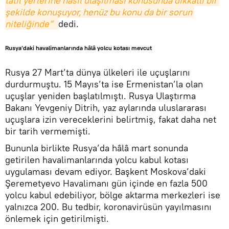
tatil yerlerine nasıl ulaşılması konusunda dikkatli bir 
şekilde konuşuyor, henüz bu konu da bir sorun 
niteliğinde”
dedi.
Rusya’daki havalimanlarında hâlâ yolcu kotası mevcut
Rusya 27 Mart’ta dünya ülkeleri ile uçuşlarını
durdurmuştu. 15 Mayıs’ta ise Ermenistan’la olan
uçuşlar yeniden başlatılmıştı. Rusya Ulaştırma
Bakanı Yevgeniy Ditrih, yaz aylarında uluslararası
uçuşlara izin vereceklerini belirtmiş, fakat daha net
bir tarih vermemişti.
Bununla birlikte Rusya’da hâlâ mart sonunda
getirilen havalimanlarında yolcu kabul kotası
uygulaması devam ediyor. Başkent Moskova’daki
Şeremetyevo Havalimanı gün içinde en fazla 500
yolcu kabul edebiliyor, bölge aktarma merkezleri ise
yalnızca 200. Bu tedbir, koronavirüsün yayılmasını
önlemek için getirilmişti.