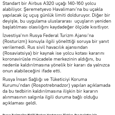
Standart bir Airbus A320 uçağı 140-160 yolcu
alabiliyor. Şeremetyevo Havalimanı’na bu uçakla
yapılacak üç uçuş günlük limiti dolduruyor. Diğer bir
deyişle, bu uygulama uluslararası uçuşların yeniden
başlatılması olasılığını kaydadeğer ölçüde kısıtlıyor.
İzvestiya’nın Rusya Federal Turizm Ajansı’na
(Rosturizm) konuyla ilgili yönelttiği soruya bir yanıt
verilemedi. Rus sivil havacılık ajansından
(Rosaviatsiya) bir kaynak ise yolcu kotası kararını
koronavirüsle mücadele merkezinin aldığını, bu
nedenle kaldırılmasına yönelik bir kararı da yalnızca
onun alabileceğini ifade etti.
Rusya İnsan Sağlığı ve Tüketiciyi Koruma
Kurumu’ndan (Rospotrebnadzor) yapılan açıklamada
da bu tedbirin kaldırılmasına ilişkin bir kararın
alınmasının salgınla ilgili duruma bağlı olduğu
açıklaması geldi.
Rusya Turizmciler Birliği Başkan Yardımcısı: Türkiye, Rus turistler için