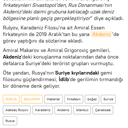
firkateynleri Sivastopol’den, Rus Donanması’nın
Akdeniz’deki daimi grubuna katılacağı uzak deniz
bölgesine planlı geçiş gerçekleştiriyor
” diye açıkladı.
Rulyov, Karadeniz Filosu’na ait Amiral Essen
firkateynin de 2019 Aralık’tan bu yana
Akdeniz
’de
görev yaptığını da sözlerine ekledi.
Amiral Makarov ve Amiral Grigoroviç gemileri,
Akdeniz
'deki konuşlanma noktalarından daha önce
defalarca Suriye'deki terörist grupları vurmuştu.
Öte yandan, Rusya'nın
Suriye kıyılarındaki
gemi
filosunu güçlendirmesi,
İdlib
'de gerilimin tırmandığı
bir döneme denk geliyor.
DÜNYA
SAVUNMA
Haberler
fırkateyn
boğaz
Suriye
Aleksey Rulyov
Karadeniz
Akdeniz
İstanbul
Çanakkale
Rusya