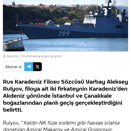
© Sputnik
/
Multimedya arşivine gidin
Abone ol
Rus Karadeniz Filosu Sözcüsü Yarbay Aleksey
Rulyov, filoya ait iki firkateynin Karadeniz’den
Akdeniz yönünde İstanbul ve Çanakkale
boğazlarından planlı geçiş gerçekleştirdiğini
belirtti.
Rulyov, “
Kalibr-NK füze sistemi gibi hassas silahla
donatılan Amiral Makarov ve Amiral Grigoroviç