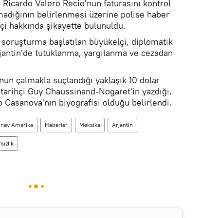
 Ricardo Valero Recio'nun faturasını kontrol
nmadığının belirlenmesi üzerine polise haber
çi hakkında şikayette bulunuldu.
 soruşturma başlatılan büyükelçi, diplomatik
rjantin'de tutuklanma, yargılanma ve cezadan
nun çalmakla suçlandığı yaklaşık 10 dolar
 tarihçi Guy Chaussinand-Nogaret'in yazdığı,
Casanova'nın biyografisi olduğu belirlendi.
ney Amerika
Haberler
Meksika
Arjantin
sızlık