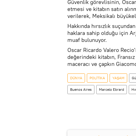
Güvenlik görevlisinin, Oscar
etmesi ve kitabın satın alı
verilerek, Meksikalı büyükel
Hakkında hırsızlık suçundan
haklara sahip olduğu için A
muaf bulunuyor.
Oscar Ricardo Valero Recio'
değerindeki kitabın, Fransız
maceracı ve çapkın Giacomo 
DÜNYA
POLİTİKA
YAŞAM
Gü
Buenos Aires
Marcelo Ebrard
Hır