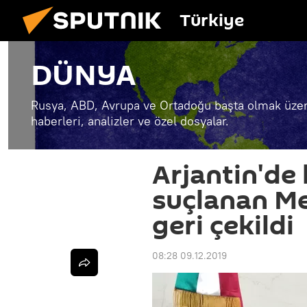
Türkiye
DÜNYA
Rusya, ABD, Avrupa ve Ortadoğu başta olmak üzer
haberleri, analizler ve özel dosyalar.
Arjantin'de
suçlanan Me
geri çekildi
08:28 09.12.2019