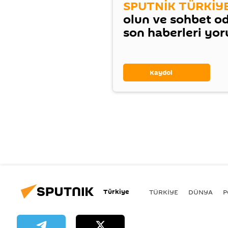
SPUTNİK TÜRKİY
olun ve sohbet o
son haberleri yo
Kaydol
Türkiye
TÜRKIYE
DÜNYA
P