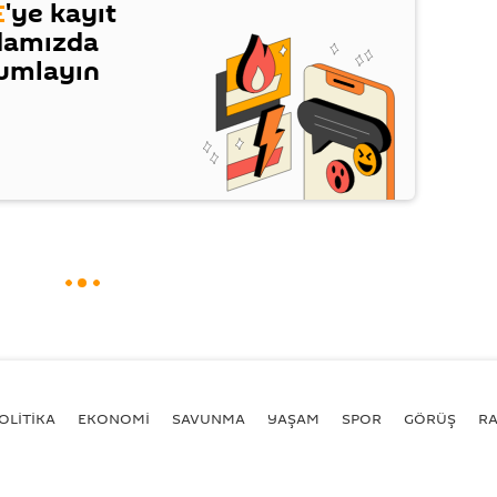
E
'ye kayıt
damızda
rumlayın
OLİTİKA
EKONOMİ
SAVUNMA
YAŞAM
SPOR
GÖRÜŞ
R