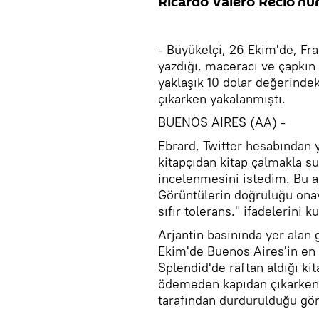
Ricardo Valero Recio'nun
- Büyükelçi, 26 Ekim'de, Fr
yazdığı, maceracı ve çapkın
yaklaşık 10 dolar değerinde
çıkarken yakalanmıştı.
BUENOS AIRES (AA) -
Ebrard, Twitter hesabından y
kitapçıdan kitap çalmakla s
incelenmesini istedim. Bu 
Görüntülerin doğruluğu onay
sıfır tolerans." ifadelerini ku
Arjantin basınında yer alan 
Ekim'de Buenos Aires'in en 
Splendid'de raftan aldığı ki
ödemeden kapıdan çıkarken 
tarafından durdurulduğu gör