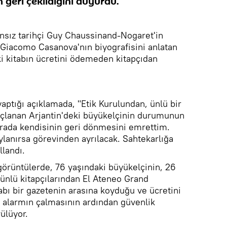
 geri çekildiğini duyurdu.
ansız tarihçi Guy Chaussinand-Nogaret'in
 Giacomo Casanova'nın biyografisini anlatan
ki kitabın ücretini ödemeden kitapçıdan
aptığı açıklamada, "Etik Kurulundan, ünlü bir
uçlanan Arjantin'deki büyükelçinin durumunun
arada kendisinin geri dönmesini emrettim.
lanırsa görevinden ayrılacak. Sahtekarlığa
llandı.
görüntülerde, 76 yaşındaki büyükelçinin, 26
ünlü kitapçılarından El Ateneo Grand
tabı bir gazetenin arasına koyduğu ve ücretini
alarmın çalmasının ardından güvenlik
ülüyor.