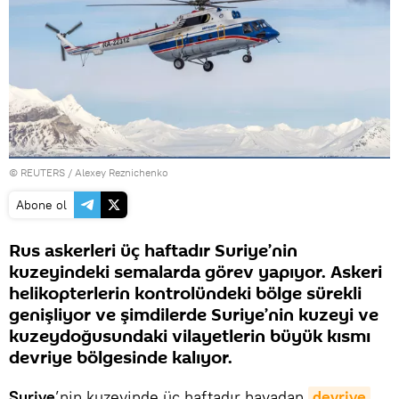
©
REUTERS
/ Alexey Reznichenko
Abone ol
Rus askerleri üç haftadır Suriye’nin
kuzeyindeki semalarda görev yapıyor. Askeri
helikopterlerin kontrolündeki bölge sürekli
genişliyor ve şimdilerde Suriye’nin kuzeyi ve
kuzeydoğusundaki vilayetlerin büyük kısmı
devriye bölgesinde kalıyor.
Suriye
’nin kuzeyinde üç haftadır havadan
devriye