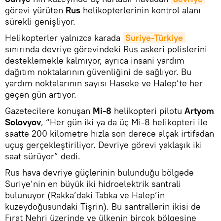
görevi yürüten
Rus
helikopterlerinin kontrol alanı
sürekli genişliyor.
Helikopterler yalnızca karada
Suriye-Türkiye
sınırında devriye görevindeki Rus askeri polislerini
desteklemekle kalmıyor, ayrıca insani yardım
dağıtım noktalarının güvenliğini de sağlıyor. Bu
yardım noktalarının sayısı Haseke ve Halep’te her
geçen gün artıyor.
Gazetecilere konuşan
Mi-8
helikopteri pilotu
Artyom
Solovyov
, “Her gün iki ya da üç Mi-8 helikopteri ile
saatte 200 kilometre hızla son derece alçak irtifadan
uçuş gerçekleştiriliyor. Devriye görevi yaklaşık iki
saat sürüyor” dedi.
Rus hava devriye güçlerinin bulunduğu bölgede
Suriye’nin en büyük iki hidroelektrik santrali
bulunuyor (Rakka’daki Tabka ve Halep’in
kuzeydoğusundaki Tişrin). Bu santrallerin ikisi de
Fırat Nehri üzerinde ve ülkenin birçok bölgesine